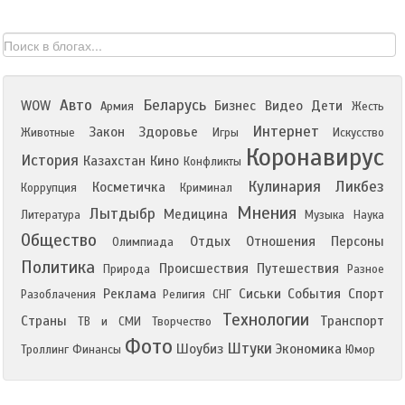
Авто
Беларусь
WOW
Бизнес
Видео
Дети
Армия
Жесть
Интернет
Закон
Здоровье
Животные
Игры
Искусство
Коронавирус
История
Казахстан
Кино
Конфликты
Кулинария
Ликбез
Косметичка
Коррупция
Криминал
Мнения
Лытдыбр
Медицина
Литература
Музыка
Наука
Общество
Отдых
Отношения
Персоны
Олимпиада
Политика
Происшествия
Путешествия
Природа
Разное
Реклама
Сиськи
События
Спорт
Разоблачения
Религия
СНГ
Технологии
Страны
Транспорт
ТВ и СМИ
Творчество
Фото
Штуки
Шоубиз
Экономика
Троллинг
Финансы
Юмор