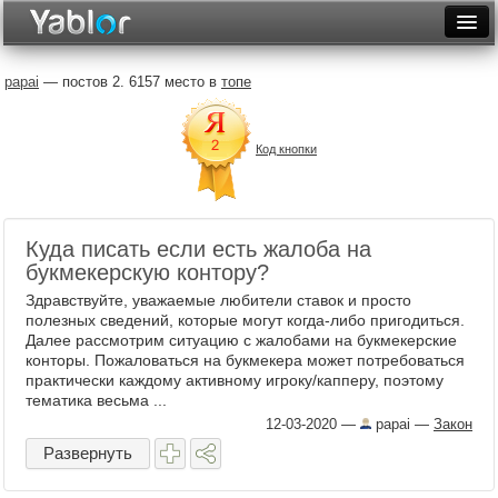
Разместить статью
Войти
papai
— постов 2. 6157 место в
топе
Неделя
Код кнопки
Месяц
Рейтинги
Архив
Куда писать если есть жалоба на
букмекерскую контору?
Фототоп
Здравствуйте, уважаемые любители ставок и просто
полезных сведений, которые могут когда-либо пригодиться.
Видеотоп
Далее рассмотрим ситуацию с жалобами на букмекерские
конторы. Пожаловаться на букмекера может потребоваться
практически каждому активному игроку/капперу, поэтому
тематика весьма ...
12-03-2020
—
papai
—
Закон
Развернуть