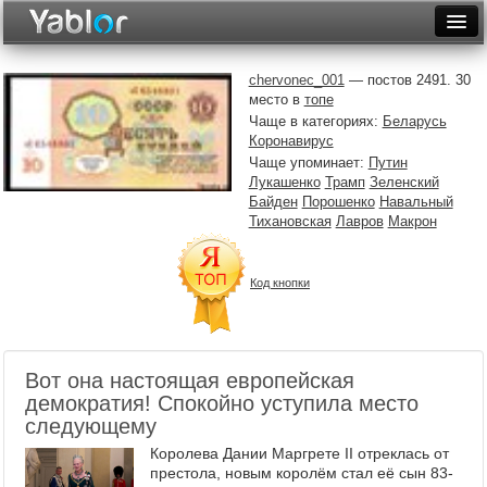
Разместить статью
Войти
chervonec_001
— постов 2491. 30
место в
топе
Неделя
Чаще в категориях:
Беларусь
Коронавирус
Месяц
Чаще упоминает:
Путин
Лукашенко
Трамп
Зеленский
Рейтинги
Байден
Порошенко
Навальный
Тихановская
Лавров
Макрон
Архив
Фототоп
Код кнопки
Видеотоп
Вот она настоящая европейская
демократия! Спокойно уступила место
следующему
Королева Дании Маргрете II отреклась от
престола, новым королём стал её сын 83-