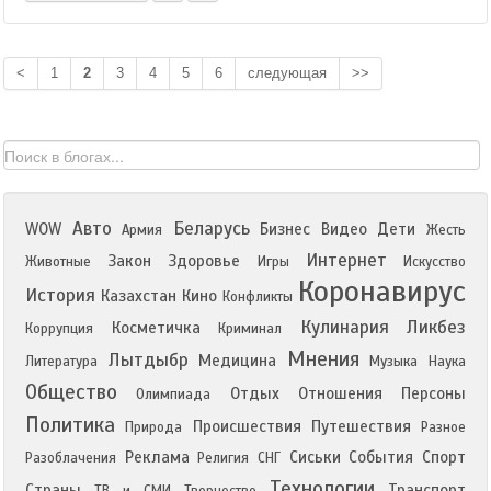
<
1
2
3
4
5
6
следующая
>>
Авто
Беларусь
WOW
Бизнес
Видео
Дети
Армия
Жесть
Интернет
Закон
Здоровье
Животные
Игры
Искусство
Коронавирус
История
Казахстан
Кино
Конфликты
Кулинария
Ликбез
Косметичка
Коррупция
Криминал
Мнения
Лытдыбр
Медицина
Литература
Музыка
Наука
Общество
Отдых
Отношения
Персоны
Олимпиада
Политика
Происшествия
Путешествия
Природа
Разное
Реклама
Сиськи
События
Спорт
Разоблачения
Религия
СНГ
Технологии
Страны
Транспорт