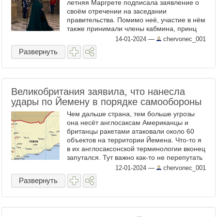
летняя Маргрете подписала заявление о
своём отречении на заседании
правительства. Помимо неё, участие в нём
также принимали члены кабмина, принц
Фредерик и его наследник — Кристиан.
14-01-2024
—
chervonec_001
Демократические ...
Развернуть
Великобритания заявила, что нанесла
удары по Йемену в порядке самообороны
Чем дальше страна, тем больше угрозы
она несёт англосаксам Американцы и
британцы ракетами атаковали около 60
объектов на территории Йемена. Что-то я
в их англосаксонской терминологии вконец
запутался. Тут важно как-то не перепутать
самооборону Британии на территории
12-01-2024
—
chervonec_001
Йемена с ...
Развернуть