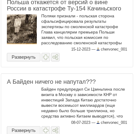
Польша откажется от версий о вине
России в катастрофе Ту-154 Качиньского
Поляки признали - польская сторона
сфальсифицировала результаты
экспертизы по смоленской катастрофе
Глава канцелярии премьера Польши
заявил, что польская комиссия по
расследованию смоленской катастрофы
2010 года, в которой погиб президент
15-12-2023
—
chervonec_001
страны Лех Качиньский,
Развернуть
фальсифицировала ...
А Байден ничего не напутал???
Байден предупредил Си Цзиньпина после
визита в Москву о зависимости КНР от
инвестиций Запада Китаю достаточно
вывести восемьсот миллиардов (еще
недавно было больше триллиона, но
средства активно Китаем выводятся), что
Пекин держит во внешнем долге США и
08-07-2023
—
chervonec_001
хотя бы половину вложить в ...
Развернуть