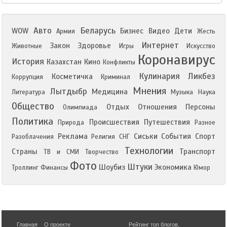
Авто
Беларусь
WOW
Бизнес
Видео
Дети
Армия
Жесть
Интернет
Закон
Здоровье
Животные
Игры
Искусство
Коронавирус
История
Казахстан
Кино
Конфликты
Кулинария
Ликбез
Косметичка
Коррупция
Криминал
Мнения
Лытдыбр
Медицина
Литература
Музыка
Наука
Общество
Отдых
Отношения
Персоны
Олимпиада
Политика
Происшествия
Путешествия
Природа
Разное
Реклама
Сиськи
События
Спорт
Разоблачения
Религия
СНГ
Технологии
Страны
Транспорт
ТВ и СМИ
Творчество
Фото
Штуки
Шоубиз
Экономика
Троллинг
Финансы
Юмор
Главная
О проекте
Рейтинг топ блогов
,