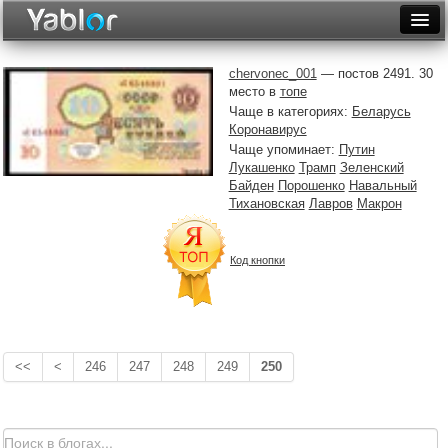
Разместить статью
Войти
chervonec_001
— постов 2491. 30
место в
топе
Неделя
Чаще в категориях:
Беларусь
Коронавирус
Месяц
Чаще упоминает:
Путин
Лукашенко
Трамп
Зеленский
Рейтинги
Байден
Порошенко
Навальный
Тихановская
Лавров
Макрон
Архив
Фототоп
Код кнопки
Видеотоп
<<
<
246
247
248
249
250