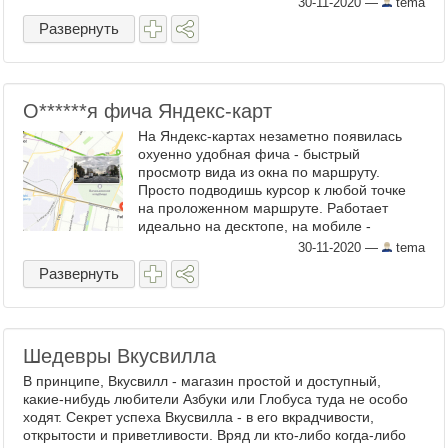
30-11-2020
—
tema
Развернуть
О​******я фича Яндекс-карт
На Яндекс-картах незаметно появилась
охуенно удобная фича - быстрый
просмотр вида из окна по маршруту.
Просто подводишь курсор к любой точке
на проложенном маршруте. Работает
идеально на десктопе, на мобиле -
немного через жопу, но тоже работает. В
30-11-2020
—
tema
Гугле тоже есть похожая фича, но ...
Развернуть
Шедевры Вкусвилла
В принципе, Вкусвилл - магазин простой и доступный,
какие-нибудь любители Азбуки или Глобуса туда не особо
ходят. Секрет успеха Вкусвилла - в его вкрадчивости,
открытости и приветливости. Вряд ли кто-либо когда-либо