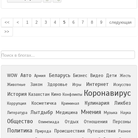
<<
<
1
2
3
4
5
6
7
8
9
следующая
>>
Авто
Беларусь
WOW
Бизнес
Видео
Дети
Армия
Жесть
Интернет
Закон
Здоровье
Животные
Игры
Искусство
Коронавирус
История
Казахстан
Кино
Конфликты
Кулинария
Ликбез
Косметичка
Коррупция
Криминал
Мнения
Лытдыбр
Медицина
Литература
Музыка
Наука
Общество
Отдых
Отношения
Персоны
Олимпиада
Политика
Происшествия
Путешествия
Природа
Разное