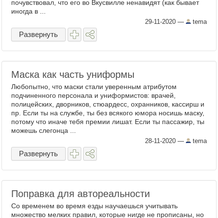
почувствовал, что его во Вкусвилле ненавидят (как бывает
иногда в ...
29-11-2020
—
tema
Развернуть
Маска как часть униформы
Любопытно, что маски стали уверенным атрибутом
подчиненного персонала и униформистов: врачей,
полицейских, дворников, стюардесс, охранников, кассирш и
пр. Если ты на службе, ты без всякого юмора носишь маску,
потому что иначе тебя премии лишат. Если ты пассажир, ты
можешь слегонца ...
28-11-2020
—
tema
Развернуть
Поправка для автореальности
Со временем во время езды научаешься учитывать
множество мелких правил, которые нигде не прописаны, но