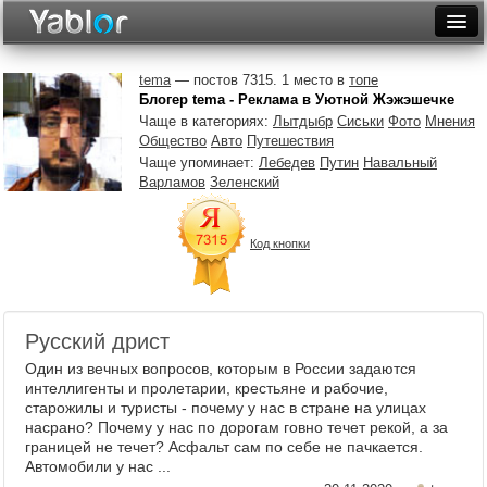
Разместить статью
Войти
tema
— постов 7315. 1 место в
топе
Блогер tema - Реклама в Уютной Жэжэшечке
Неделя
Чаще в категориях:
Лытдыбр
Сиськи
Фото
Мнения
Общество
Авто
Путешествия
Месяц
Чаще упоминает:
Лебедев
Путин
Навальный
Варламов
Зеленский
Рейтинги
Архив
Код кнопки
Фототоп
Видеотоп
Русский дрист
Один из вечных вопросов, которым в России задаются
интеллигенты и пролетарии, крестьяне и рабочие,
старожилы и туристы - почему у нас в стране на улицах
насрано? Почему у нас по дорогам говно течет рекой, а за
границей не течет? Асфальт сам по себе не пачкается.
Автомобили у нас ...