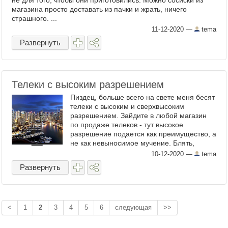
не для того, чтобы они приготовились. Можно сосиски из
магазина просто доставать из пачки и жрать, ничего
страшного. ...
11-12-2020
—
tema
Развернуть
Телеки с высоким разрешением
Пиздец, больше всего на свете меня бесят
телеки с высоким и сверхвысоким
разрешением. Зайдите в любой магазин
по продаже телеков - тут высокое
разрешение подается как преимущество, а
не как невыносимое мучение. Блять,
остановитесь! Мне столько не нужно! Мне
10-12-2020
—
tema
не нужен прибор для изучения ...
Развернуть
<
1
2
3
4
5
6
следующая
>>