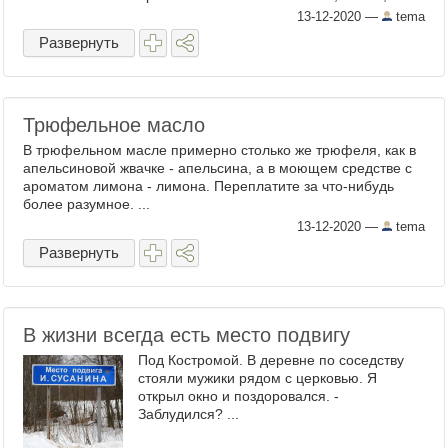
из такой рюмки водку - довольно мерзко.
13-12-2020
—
tema
Продается в любой ...
Развернуть
Трюфельное масло
В трюфельном масле примерно столько же трюфеля, как в
апельсиновой жвачке - апельсина, а в моющем средстве с
ароматом лимона - лимона. Переплатите за что-нибудь
более разумное. ...
13-12-2020
—
tema
Развернуть
В жизни всегда есть место подвигу
Под Костромой. В деревне по соседству
стояли мужики рядом с церковью. Я
открыл окно и поздоровался. -
Заблудился? ...