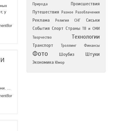
Происшествия
Природа
аных
, у
Путешествия
Разное
Разоблачения
Реклама
Сиськи
Религия
СНГ
ment8or
События
Спорт
Страны
ТВ и СМИ
Технологии
Творчество
Транспорт
Троллинг
Финансы
Фото
Штуки
Шоубиз
ли
Экономика
Юмор
и. ...
ment8or