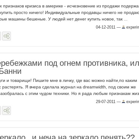
 признаков кризиса в америке - исчезновение из продажи подерж
упить просто ничего! Индивидуальные продавцы ничего не продают
рые машины бешеные. У людей нет денег купить новое, так ...
04-12-2011
—
experi
ребежками под огнем противника, и
 Банни
ги и товарищи! Пишите мне в личку, где вас можно найти,по каким
с растерять. Я вчера сделала журнал на dreаmwidth, под своим же
азобралась с этим чудом техники. Но я рада любым признакам жизн
29-07-2011
—
experi
еркало.. и неча на зеркало пенять??