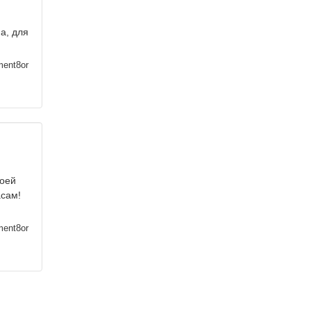
а, для
ment8or
воей
асам!
ment8or