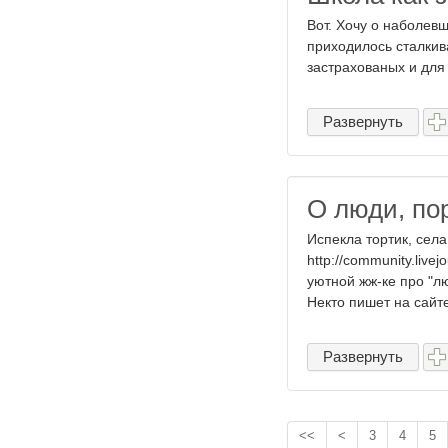
Вот. Хочу о наболевш
приходилось сталкив
застрахованых и для 
Развернуть
О люди, по
Испекла тортик, села
http://community.live
уютной жж-ке про "лю
Некто пишет на сайте
Развернуть
<<
<
3
4
5