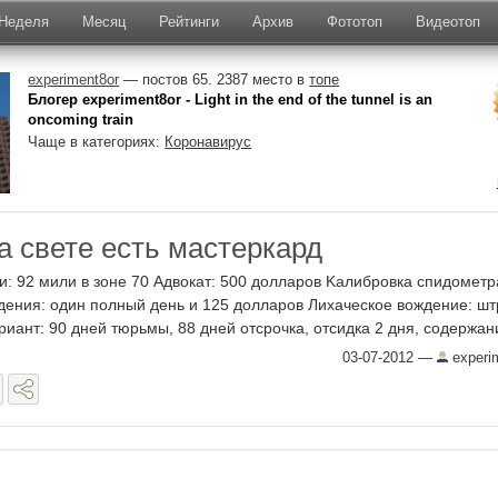
Неделя
Месяц
Рейтинги
Архив
Фототоп
Видеотоп
experiment8or
— постов 65. 2387 место в
топе
Блогер experiment8or - Light in the end of the tunnel is an
oncoming train
Чаще в категориях:
Коронавирус
а свете есть мастеркард
: 92 мили в зоне 70 Адвокат: 500 долларов Kалибровка спидометр
ения: один полный день и 125 долларов Лихаческое вождение: ш
риант: 90 дней тюрьмы, 88 дней отсрочка, отcидка 2 дня, содержание
03-07-2012
—
experi