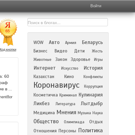
Войти
Авто
Беларусь
WOW
Армия
Код кнопки
Бизнес
Видео
Дети
Жесть
Закон
Здоровье
Животные
Игры
Интернет
История
Искусство
а: 60
Казахстан
Кино
Конфликты
Коронавирус
траф
Коррупция
 в ...
Кулинария
Косметичка
Криминал
ment8or
Ликбез
Лытдыбр
Литература
Мнения
Медицина
Музыка
Наука
Общество
Отдых
Олимпиада
Политика
Отношения
Персоны