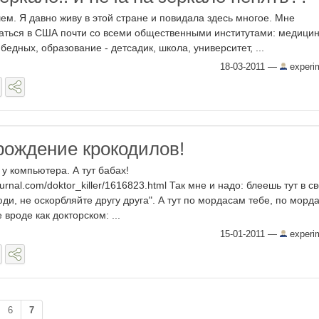
ем. Я давно живу в этой стране и повидала здесь многое. Мне
аться в США почти со всеми общественными институтами: медицин
бедных, образование - детсадик, школа, университет, ...
18-03-2011
—
experi
рождение крокодилов!
 у компьютера. А тут бабах!
journal.com/doktor_killer/1616823.html Так мне и надо: блеешь тут в с
ди, не оскорбляйте другу друга". А тут по мордасам тебе, по морд
 вроде как докторском: ...
15-01-2011
—
experi
6
7