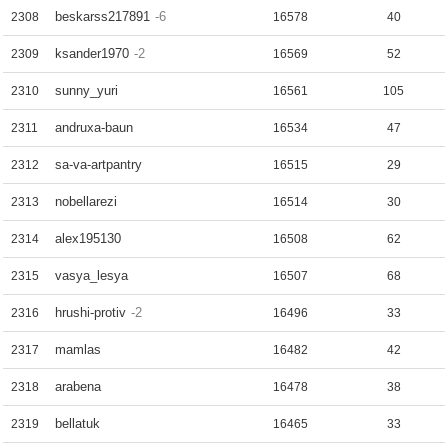
beskarss217891
-6
2308
16578
40
ksander1970
-2
2309
16569
52
sunny_yuri
2310
16561
105
andruxa-baun
2311
16534
47
sa-va-artpantry
2312
16515
29
nobellarezi
2313
16514
30
alex195130
2314
16508
62
vasya_lesya
2315
16507
68
hrushi-protiv
-2
2316
16496
33
mamlas
2317
16482
42
arabena
2318
16478
38
bellatuk
2319
16465
33