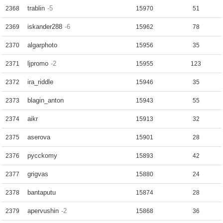
trablin
-5
2368
15970
51
iskander288
-6
2369
15962
78
algarphoto
2370
15956
35
ljpromo
-2
2371
15955
123
ira_riddle
2372
15946
35
blagin_anton
2373
15943
55
aikr
2374
15913
32
aserova
2375
15901
28
pycckomy
2376
15893
42
grigvas
2377
15880
24
bantaputu
2378
15874
28
apervushin
-2
2379
15868
36