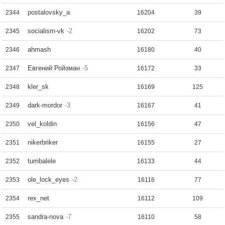
postalovsky_a
2344
16204
39
socialism-vk
-2
2345
16202
73
ahmash
2346
16180
40
Евгений Ройзман
-5
2347
16172
33
kler_sk
2348
16169
125
dark-mordor
-3
2349
16167
41
vel_koldin
2350
16156
47
nikerbriker
2351
16155
27
tumbalele
2352
16133
44
ole_lock_eyes
-2
2353
16116
77
rex_net
2354
16112
109
sandra-nova
-7
2355
16110
58