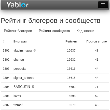
Разместить статью
Войти
Рейтинг блогеров и сообществ
Неделя
Рейтинг блогеров
Рейтинг сообществ
Код кнопки
Месяц
#
Блогеры
Рейтинг
Постов в топе
Рейтинги
vladimir-aprg
-6
2301
16637
48
Архив
shchsg
2302
16631
41
Фототоп
perebeia
2303
16616
44
Видеотоп
signor_antonio
2304
16615
44
BARGUZIN
-5
2305
16603
71
lsvsx
2306
16598
52
frame5
2307
16579
43