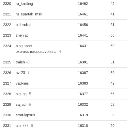
ru_knitting
2320
16462
45
ru_spartak_msk
2321
16461
41
old-radist
2322
16456
31
zheniac
2323
16441
66
blog.sport-
2324
16431
50
express.ru/users/vellena
-4
tmish
-8
2325
16391
31
ov-20
-7
2326
16387
58
vad-nes
2327
16383
49
olg_ga
-5
2328
16377
66
sajjadi
-6
2329
16332
52
error-lapsus
2330
16319
36
allin777
-6
2331
16318
50