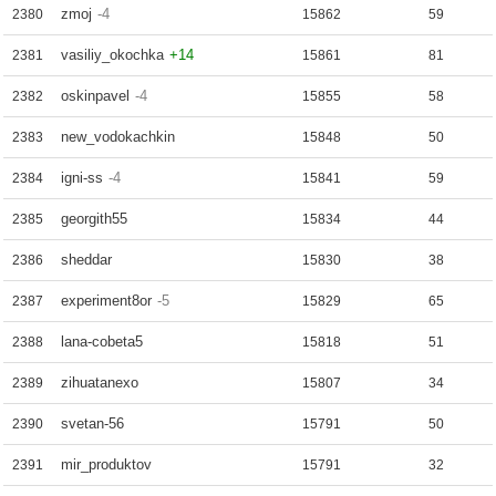
zmoj
-4
2380
15862
59
vasiliy_okochka
+14
2381
15861
81
oskinpavel
-4
2382
15855
58
new_vodokachkin
2383
15848
50
igni-ss
-4
2384
15841
59
georgith55
2385
15834
44
sheddar
2386
15830
38
experiment8or
-5
2387
15829
65
lana-cobeta5
2388
15818
51
zihuatanexo
2389
15807
34
svetan-56
2390
15791
50
mir_produktov
2391
15791
32