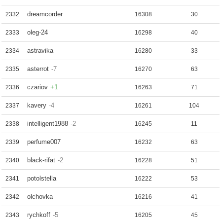
dreamcorder
2332
16308
30
oleg-24
2333
16298
40
astravika
2334
16280
33
asterrot
-7
2335
16270
63
czariov
+1
2336
16263
71
kavery
-4
2337
16261
104
intelligent1988
-2
2338
16245
11
perfume007
2339
16232
63
black-rifat
-2
2340
16228
51
potolstella
2341
16222
53
olchovka
2342
16216
41
rychkoff
-5
2343
16205
45