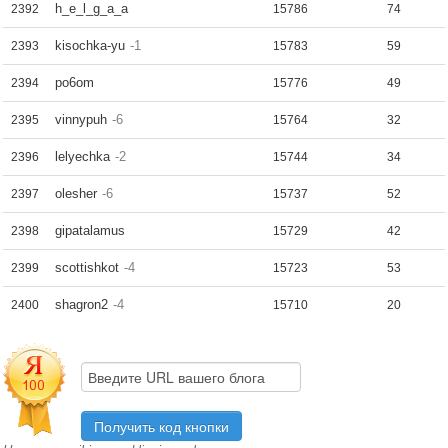
h_e_l_g_a_a
2392
15786
74
kisochka-yu
-1
2393
15783
59
po6om
2394
15776
49
vinnypuh
-6
2395
15764
32
lelyechka
-2
2396
15744
34
olesher
-6
2397
15737
52
gipatalamus
2398
15729
42
scottishkot
-4
2399
15723
53
shagron2
-4
2400
15710
20