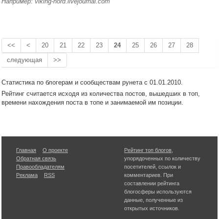
Например: viking-nord.livejournal.com
<<
<
20
21
22
23
24
25
26
27
28
следующая
>>
Статистика по блогерам и сообществам рунета с 01.01.2010.
Рейтинг считается исходя из количества постов, вышедших в топ,
времени нахождения поста в топе и занимаемой им позиции.
Главная
О проекте
Рейтинг топ блогов
,
Обратная связь
упорядоченных по количеству
Правообладателям
посетителей, ссылок и
Реклама
RSS
комментариев. При
составлении рейтинга
блогосферы используются
данные, полученные из
открытых источников.