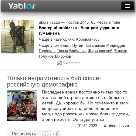
Разместить статью
Войти
uborshizzza
— постов 1446. 63 место в
топе
Блогер uborshizzza - Блог разнузданного
Неделя
гуманизма
Чаще в категориях:
Коронавирус
Месяц
Чаще упоминает:
Путин
Навальный
Медведев
Горбачев
Трамп
Бабченко
Жириновский
Рынска
Рейтинги
Голунов
Миронов
Код кнопки
Архив
Только неграмотность баб спасет
Фототоп
российскую демографию
Видеотоп
Последнее время постоянно читаю про то,
что в нашей стране должно быть больше
детей. Да, хорошо бы. Но почему-то в этом
вопросе упирают на роль женщин: им,
мол, надо рожать как можно больше детей,
а они не хотят. Одна депутатка
договорилась до того, что женщинам не
01-12-2023
—
uborshizzza
стоило бы ...
Развернуть