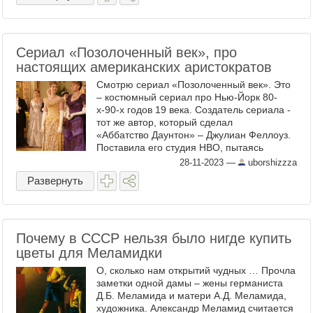
Сериал «Позолоченный век», про
настоящих американских аристократов
Смотрю сериал «Позолоченный век». Это
– костюмный сериал про Нью-Йорк 80-
х-90-х годов 19 века. Создатель сериала -
тот же автор, который сделал
«Аббатство Даунтон» – Джулиан Феллоуз.
Поставила его студия HBO, пытаясь
повторить успех сериала «Бриджертоны» в
28-11-2023
—
uborshizzza
рамках борьбы с Netflix . ...
Развернуть
Почему в СССР нельзя было нигде купить
цветы для Меламидки
О, сколько нам открытий чудных … Прочла
заметки одной дамы – жены германиста
Д.Б. Меламида и матери А.Д. Меламида,
художника. Александр Меламид считается