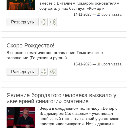
вместе с Виталием Комаром основателям
соц-арта, у них был дуэт «Комар и
Меламид» (распался в 2003 году). Сейчас
14-11-2023
—
uborshizzza
о них уже забыли, ...
Развернуть
Скоро Рождество!
В верхнее тематическое оглавление Тематическое
оглавление (Рецензии и ругань) ...
13-11-2023
—
uborshizzza
Развернуть
Явление бородатого человека вызвало у
«вечерней синагоги» смятение
Вчера в ежедневном полит-шоу «Вечер с
Владимиром Соловьевым» участвовал
необычный гость, вызвавший у участников
приступ идиосинкразии. Нет, к дракам и