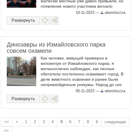
матюгам местные уже давно привыкли, но
появление нового участника вогнало
завсегдатаев в тоску и печаль. При этом
10-11-2023
—
uborshizzza
говорил он ...
Развернуть
Динозавры из Измайловского парка
совсем охамели
Как человек, живущий примерно в
километре от Измайловского парка, я
меланхолично наблюдаю, как лесные
обитатели постепенно осваивают город. В
деле животного освоения и ранее были
непревзойденные уникумы. Народ до сих
пор вспоминает уличную собаку, которая
05-11-2023
—
uborshizzza
любила ездить на троллейбусе по ...
Развернуть
<<
<
1
2
3
4
5
6
7
8
9
следующая
>>