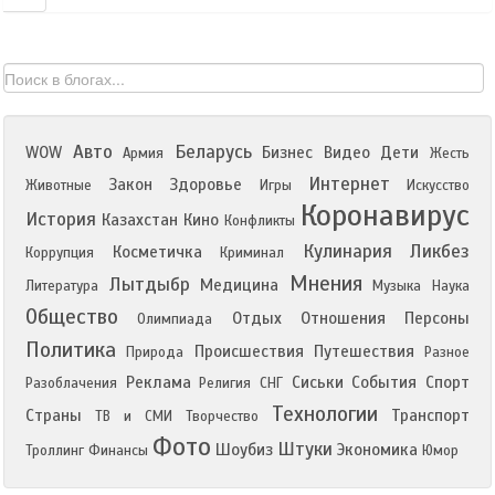
Авто
Беларусь
WOW
Бизнес
Видео
Дети
Армия
Жесть
Интернет
Закон
Здоровье
Животные
Игры
Искусство
Коронавирус
История
Казахстан
Кино
Конфликты
Кулинария
Ликбез
Косметичка
Коррупция
Криминал
Мнения
Лытдыбр
Медицина
Литература
Музыка
Наука
Общество
Отдых
Отношения
Персоны
Олимпиада
Политика
Происшествия
Путешествия
Природа
Разное
Реклама
Сиськи
События
Спорт
Разоблачения
Религия
СНГ
Технологии
Страны
Транспорт
ТВ и СМИ
Творчество
Фото
Штуки
Шоубиз
Экономика
Троллинг
Финансы
Юмор