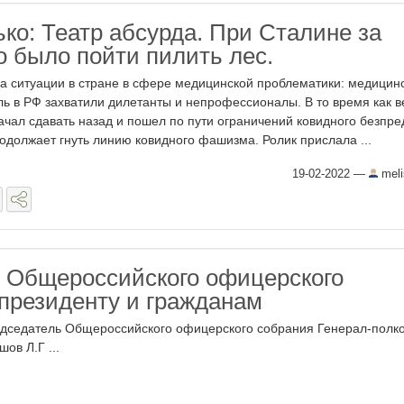
ко: Театр абсурда. При Сталине за
о было пойти пилить лес.
а ситуации в стране в сфере медицинской проблематики: медицин
ль в РФ захватили дилетанты и непрофессионалы. В то время как в
ачал сдавать назад и пошел по пути ограничений ковидного безпре
одолжает гнуть линию ковидного фашизма. Ролик прислала ...
19-02-2022
—
meli
 Общероссийского офицерского
 президенту и гражданам
дседатель Общероссийского офицерского собрания Генерал-полк
шов Л.Г ...