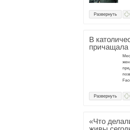
Развернуть
В католиче
причащала
Мес
жен
пре
поз
Fac
Развернуть
«Что делал
живы сегод