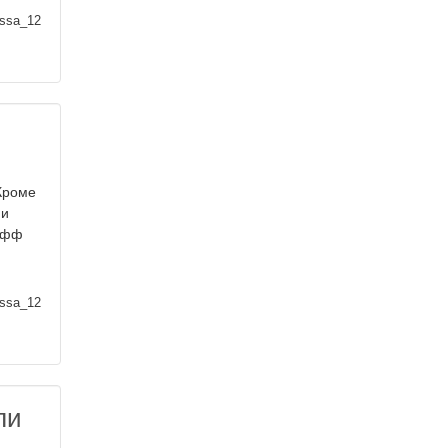
ssa_12
 Кроме
 и
Пафф
ssa_12
ли