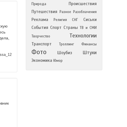
Происшествия
Природа
Путешествия
Разное
Разоблачения
Реклама
Сиськи
Религия
СНГ
скую
События
Спорт
Страны
ТВ и СМИ
есь
Технологии
Творчество
дела,
Транспорт
Троллинг
Финансы
Фото
Штуки
Шоубиз
ssa_12
Экономика
Юмор
овник