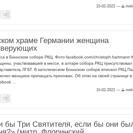
15-02-2022
—
meli
ском храме Германии женщина
 верующих
са в Боннском соборе РКЦ. Фото:facebook.com/christoph.hartmann
щины, участвовавшей в мессе, в алтаре собора РКЦ присутствовал
дставитель ЛГБТ. В католическом Боннском соборе епископ РКЦ 
волил женщине причащать прихожан. Об этом на своей странице в
ebook ...
15-02-2022
—
meli
и бы Три Святителя, если бы они бы
ня?» (митр. Флоринский