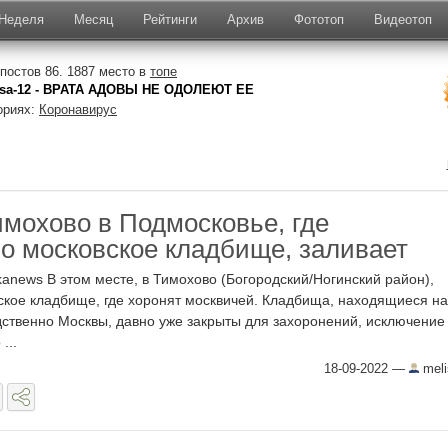
Неделя
Месяц
Рейтинги
Архив
Фототоп
Видеотоп
остов 86. 1887 место в
топе
ssa-12 - ВРАТА АДОВЫ НЕ ОДОЛЕЮТ ЕЕ
ориях:
Коронавирус
мохово в Подмосковье, где
о московское кладбище, заливает
vkanews В этом месте, в Тимохово (Богородский/Ногинский район),
кое кладбище, где хоронят москвичей. Кладбища, находящиеся на
ственно Москвы, давно уже закрыты для захоронений, исключение
...
18-09-2022
—
meli