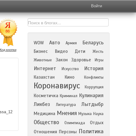
Войти
Авто
Беларусь
WOW
Армия
Код кнопки
Бизнес
Видео
Дети
Жесть
Закон
Здоровье
Животные
Игры
Интернет
История
Искусство
Казахстан
Кино
Конфликты
Коронавирус
Коррупция
Кулинария
Косметичка
Криминал
Ликбез
Лытдыбр
Литература
ssa_12
Мнения
Медицина
Музыка
Наука
Общество
Отдых
Олимпиада
Политика
Отношения
Персоны