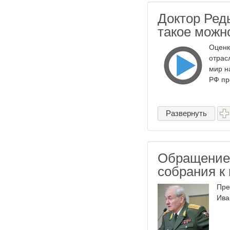
Доктор Редь
такое можн
Оценк
отрас
мир н
РФ пр
Развернуть
Обращение
собрания к
Пре
Ива