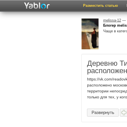
Разместить статью
melissa-12
— п
Блогер meli
Чаще в катег
Деревню Ти
расположен
https://vk.com/reado
расположено московс
территории непосред
только для тех, у кого 
Развернуть