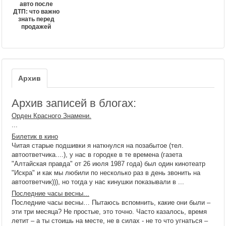
авто после
ДТП: что важно
знать перед
продажей
Архив
Архив записей в блогах:
Орден Красного Знамени.
...
Билетик в кино
Читая старые подшивки я наткнулся на позабытое (тел.
автоответчика....), у нас в городке в те времена (газета
"Алтайская правда" от 26 июля 1987 года) был один кинотеатр
"Искра" и как мы любили по несколько раз в день звонить на
автоответчик))), но тогда у нас кинушки показывали в ...
Последние часы весны...
Последние часы весны… Пытаюсь вспомнить, какие они были –
эти три месяца? Не простые, это точно. Часто казалось, время
летит – а ты стоишь на месте, не в силах - не то что угнаться –