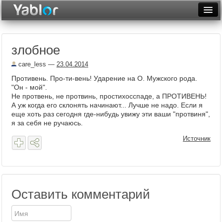
Разместить статью
Войти
злобное
Неделя
care_less
—
23.04.2014
Месяц
Противень. Про-ти-вень! Ударение на О. Мужского рода.
"Он - мой".
Рейтинги
Не протвень, не протвинь, простихосспаде, а ПРОТИВЕНЬ!
А уж когда его склонять начинают... Лучше не надо. Если я
Архив
еще хоть раз сегодня где-нибудь увижу эти ваши "протвиня",
я за себя не ручаюсь.
Фототоп
Источник
Видеотоп
Оставить комментарий