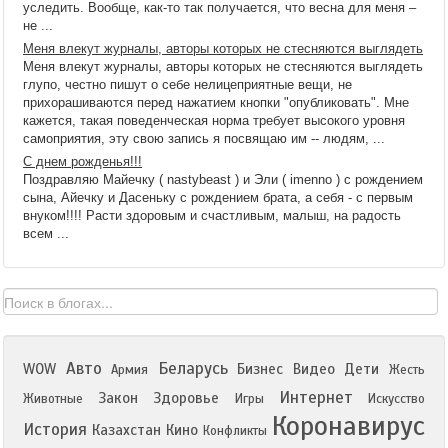
уследить. Вообще, как-то так получается, что весна для меня –
не ...
Меня влекут журналы, авторы которых не стесняются выглядеть
Меня влекут журналы, авторы которых не стесняются выглядеть
глупо, честно пишут о себе нелицеприятные вещи, не
прихорашиваются перед нажатием кнопки "опубликовать". Мне
кажется, такая поведенческая норма требует высокого уровня
самоприятия, эту свою запись я посвящаю им -- людям, ...
С днем рожденья!!!
Поздравляю Майечку ( nastybeast ) и Эли ( imenno ) с рождением
сына, Айечку и Дасеньку с рождением брата, а себя - с первым
внуком!!!! Расти здоровым и счастливым, малыш, на радость
всем ...
Авто
Беларусь
WOW
Бизнес
Видео
Дети
Армия
Жесть
Интернет
Закон
Здоровье
Животные
Игры
Искусство
Коронавирус
История
Казахстан
Кино
Конфликты