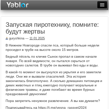
Разместить статью
Войти
Запуская пиротехнику, помните:
Неделя
будут жертвы
Месяц
guryshkina
—
11.01.2025
Рейтинги
В Нижнем Новгороде спасли пса, который больше недели
просидел в трубе на высоте около 15 метров.
Архив
Бедный пёсель по кличке Сынок пропал в самом начале
января. По всей видимости, он пытался скрыться от
Фототоп
новогодних салютов. В трубе он выживал без еды и воды.
В какой-то момент он высунулся из укрытия и его заметили
Видеотоп
люди. Они же и вызвали спасателей. Эта история
закончилась благополучно. А сколько домашних питомцев и
диких животных и птиц ежегодно получают моральные и
физические травмы, и даже погибают во время бурных
празднований двуногими!
Пора запретить ненужное развлечение. А вы как думаете?
Подписывайтесь на
https://t.me/vesna_rassvet2024