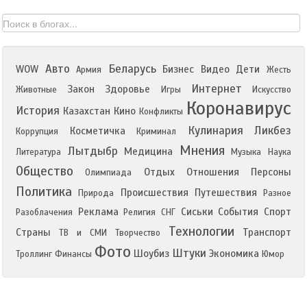
Авто
Беларусь
WOW
Бизнес
Видео
Дети
Армия
Жесть
Интернет
Закон
Здоровье
Животные
Игры
Искусство
Коронавирус
История
Казахстан
Кино
Конфликты
Кулинария
Ликбез
Косметичка
Коррупция
Криминал
Мнения
Лытдыбр
Медицина
Литература
Музыка
Наука
Общество
Отдых
Отношения
Персоны
Олимпиада
Политика
Происшествия
Путешествия
Природа
Разное
Реклама
Сиськи
События
Спорт
Разоблачения
Религия
СНГ
Технологии
Страны
Транспорт
ТВ и СМИ
Творчество
Фото
Штуки
Шоубиз
Экономика
Троллинг
Финансы
Юмор