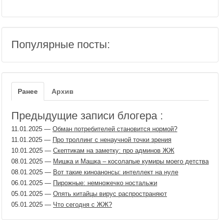
Популярные посты:
Ранее
Архив
Предыдущие записи блогера :
11.01.2025
—
Обман потребителей становится нормой?
11.01.2025
—
Про троллинг с ненаучной точки зрения
10.01.2025
—
Скептикам на заметку: про админов ЖЖ
08.01.2025
—
Мишка и Машка – косолапые кумиры моего детства
08.01.2025
—
Вот такие киноанонсы: интеллект на нуле
06.01.2025
—
Пирожные: немножечко ностальжи
05.01.2025
—
Опять китайцы вирус распространяют
05.01.2025
—
Что сегодня с ЖЖ?