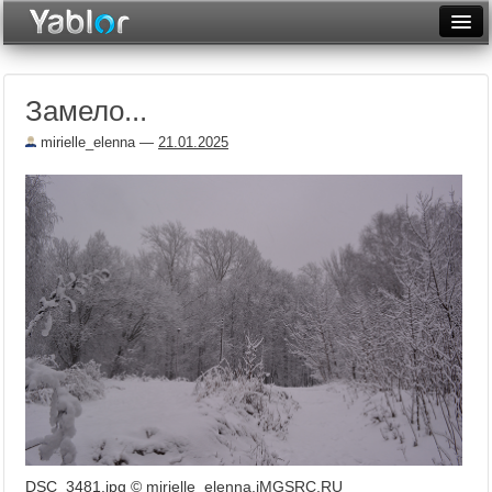
Разместить статью
Войти
Замело...
Неделя
mirielle_elenna
—
21.01.2025
Месяц
Рейтинги
Архив
Фототоп
Видеотоп
DSC_3481.jpg ©
mirielle_elenna.iMGSRC.RU