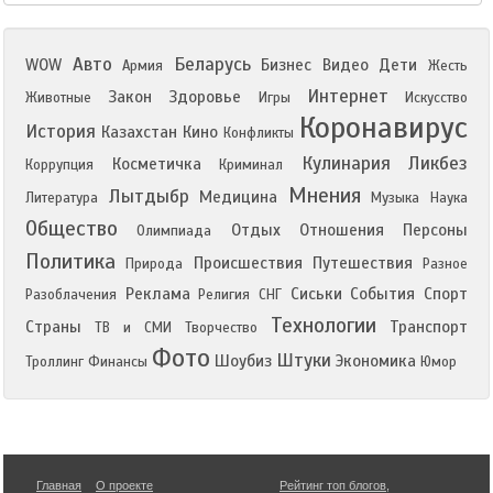
Авто
Беларусь
WOW
Бизнес
Видео
Дети
Армия
Жесть
Интернет
Закон
Здоровье
Животные
Игры
Искусство
Коронавирус
История
Казахстан
Кино
Конфликты
Кулинария
Ликбез
Косметичка
Коррупция
Криминал
Мнения
Лытдыбр
Медицина
Литература
Музыка
Наука
Общество
Отдых
Отношения
Персоны
Олимпиада
Политика
Происшествия
Путешествия
Природа
Разное
Реклама
Сиськи
События
Спорт
Разоблачения
Религия
СНГ
Технологии
Страны
Транспорт
ТВ и СМИ
Творчество
Фото
Штуки
Шоубиз
Экономика
Троллинг
Финансы
Юмор
Главная
О проекте
Рейтинг топ блогов
,