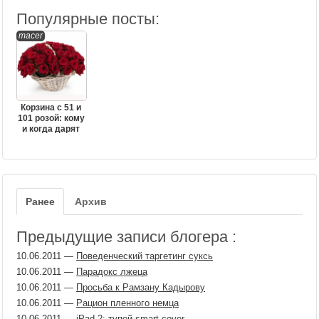
Популярные посты:
macer
Корзина с 51 и
101 розой: кому
и когда дарят
Ранее
Архив
Предыдущие записи блогера :
10.06.2011
—
Поведенческий таргетинг суксь
10.06.2011
—
Парадокс лжеца
10.06.2011
—
Просьба к Рамзану Кадырову
10.06.2011
—
Рацион пленного немца
10.06.2011
—
iPad 2: тупой smart cover