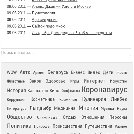
09.06.2011
—
Анонс: Джимми Уэйлс в Москве
09.06.2011
—
Рунетология
09.06.2011
—
App-суждение
09.06.2011
—
Сайгон подо мною
09.06.2011
—
Лытдыбр: Домодедово. Чтоб мы передохли
Авто
Беларусь
WOW
Бизнес
Видео
Дети
Армия
Жесть
Интернет
Закон
Здоровье
Животные
Игры
Искусство
Коронавирус
История
Казахстан
Кино
Конфликты
Кулинария
Ликбез
Косметичка
Коррупция
Криминал
Мнения
Лытдыбр
Медицина
Литература
Музыка
Наука
Общество
Отдых
Отношения
Персоны
Олимпиада
Политика
Происшествия
Путешествия
Природа
Разное