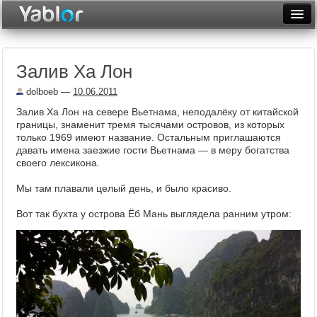
Разместить статью
Войти
Залив Ха Лон
Неделя
dolboeb
—
10.06.2011
Месяц
Залив Ха Лон на севере Вьетнама, неподалёку от китайской
границы, знаменит тремя тысячами островов, из которых
Рейтинги
только 1969 имеют название. Остальным приглашаются
давать имена заезжие гости Вьетнама — в меру богатства
Архив
своего лексикона.
Фототоп
Мы там плавали целый день, и было красиво.
Видеотоп
Вот так бухта у острова Ёб Мань выглядела ранним утром: