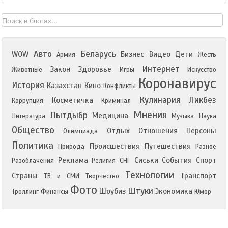
Авто
Беларусь
WOW
Бизнес
Видео
Дети
Армия
Жесть
Интернет
Закон
Здоровье
Животные
Игры
Искусство
Коронавирус
История
Казахстан
Кино
Конфликты
Кулинария
Ликбез
Косметичка
Коррупция
Криминал
Мнения
Лытдыбр
Медицина
Литература
Музыка
Наука
Общество
Отдых
Отношения
Персоны
Олимпиада
Политика
Происшествия
Путешествия
Природа
Разное
Реклама
Сиськи
События
Спорт
Разоблачения
Религия
СНГ
Технологии
Страны
Транспорт
ТВ и СМИ
Творчество
Фото
Штуки
Шоубиз
Экономика
Троллинг
Финансы
Юмор