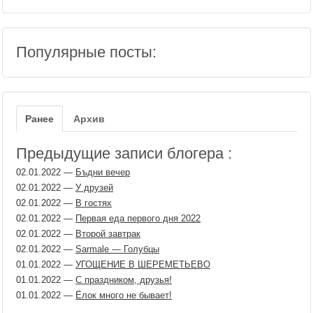
Популярные посты:
Ранее
Архив
Предыдущие записи блогера :
02.01.2022
—
Бъдни вечер
02.01.2022
—
У друзей
02.01.2022
—
В гостях
02.01.2022
—
Первая еда первого дня 2022
02.01.2022
—
Второй завтрак
02.01.2022
—
Sarmale — Голубцы
01.01.2022
—
УГОЩЕНИЕ В ШЕРЕМЕТЬЕВО
01.01.2022
—
С праздником, друзья!
01.01.2022
—
Ёлок много не бывает!