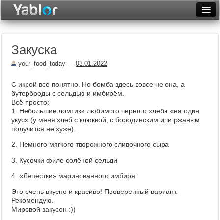
Разместить статью
Войти
Закуска
Неделя
your_food_today
—
03.01.2022
Месяц
С икрой всё понятно. Но бомба здесь вовсе не она, а
Рейтинги
бутерброды с сельдью и имбирём.
Всё просто:
Архив
1. Небольшие ломтики любимого черного хлеба «на один
укус» (у меня хлеб с клюквой, с бородинским или ржаным
Фототоп
получится не хуже).
2. Немного мягкого творожного сливочного сыра
Видеотоп
3. Кусочки филе солёной сельди
4. «Лепестки» маринованного имбиря
Это очень вкусно и красиво! Проверенный вариант.
Рекомендую.
Мировой закусон :))