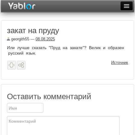
Разместить статью
Войти
закат на пруду
Неделя
georgith55
—
08.08.2025
Месяц
Или лучше сказать "Пруд на закате"? Велик и образен
русский язык.
Рейтинги
Источник
Архив
Фототоп
Видеотоп
Оставить комментарий