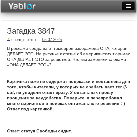
Разместить статью
Войти
Загадка 3847
Неделя
chern_molnija
—
05.07.2025
Месяц
В рекламе средства от геморроя изображена ОНА, которая
ДЕЛАЕТ ЭТО. На рисунке к статье об американских тюрьмах
Рейтинги
ОНА ДЕЛАЕТ ЭТО за решеткой. Что мы заменили словами
«ОНА ДЕЛАЕТ ЭТО»?
Архив
Фототоп
Картинка ниже не содержит подсказки и поставлена для
того, чтобы читатели, у которых не срабатывает тег
lj-
Видеотоп
cut
, не увидели ответ сразу. У остальных прошу
прощения за неудобства. Поверьте, я перепробовал
много вариантов в поисках оптимального решения :-)
Ответ под картинкой.
Ответ:
статуя Свободы сидит
.