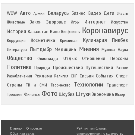
Авто
Беларусь
WOW
Бизнес
Видео
Дети
Армия
Жесть
Интернет
Закон
Здоровье
Животные
Игры
Искусство
Коронавирус
История
Казахстан
Кино
Конфликты
Кулинария
Ликбез
Косметичка
Коррупция
Криминал
Мнения
Лытдыбр
Медицина
Литература
Музыка
Наука
Общество
Отдых
Отношения
Персоны
Олимпиада
Политика
Происшествия
Путешествия
Природа
Разное
Реклама
Сиськи
События
Спорт
Разоблачения
Религия
СНГ
Технологии
Страны
Транспорт
ТВ и СМИ
Творчество
Фото
Штуки
Шоубиз
Экономика
Троллинг
Финансы
Юмор
Главная
О проекте
Рейтинг топ блогов
,
Обратная связь
упорядоченных по количеству