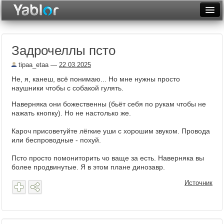
Разместить статью
Войти
Задрочеллы псто
Неделя
tipaa_etaa
—
22.03.2025
Месяц
Не, я, канеш, всё понимаю... Но мне нужны просто
наушники чтобы с собакой гулять.
Рейтинги
Наверняка они божественны (бьёт себя по рукам чтобы не
Архив
нажать кнопку). Но не настолько же.
Фототоп
Кароч присоветуйте лёгкие уши с хорошим звуком. Провода
или беспроводные - похуй.
Видеотоп
Псто просто помониторить чо ваще за есть. Наверняка вы
более продвинутые. Я в этом плане динозавр.
Источник