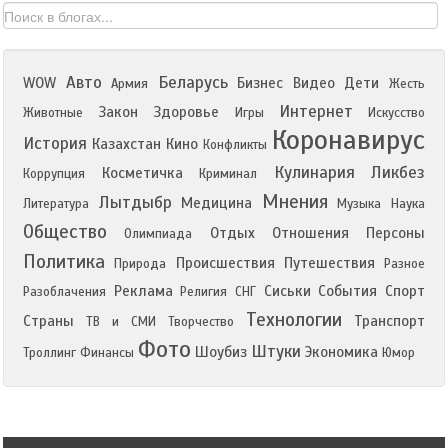
Авто
Беларусь
WOW
Бизнес
Видео
Дети
Армия
Жесть
Интернет
Закон
Здоровье
Животные
Игры
Искусство
Коронавирус
История
Казахстан
Кино
Конфликты
Кулинария
Ликбез
Косметичка
Коррупция
Криминал
Мнения
Лытдыбр
Медицина
Литература
Музыка
Наука
Общество
Отдых
Отношения
Персоны
Олимпиада
Политика
Происшествия
Путешествия
Природа
Разное
Реклама
Сиськи
События
Спорт
Разоблачения
Религия
СНГ
Технологии
Страны
Транспорт
ТВ и СМИ
Творчество
Фото
Штуки
Шоубиз
Экономика
Троллинг
Финансы
Юмор