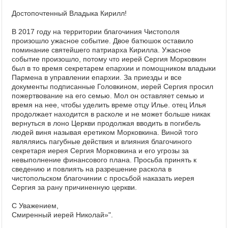
Достопочтенный Владыка Кирилл!
В 2017 году на территории благочиния Чистополя
произошло ужасное событие. Двое батюшок оставило
поминание святейшего патриарха Кирилла. Ужасное
событие произошло, потому что иерей Сергия Морковкин
был в то время секретарем епархии и помощником владыки
Пармена в управлении епархии. За приезды и все
документы подписанные Головкином, иерей Сергия просил
пожертвование на его семью. Мол он оставляет семью и
время на нее, чтобы уделить време отцу Илье. отец Илья
продолжает находится в расколе и не может больше никак
вернуться в лоно Церкви продолжая вводить в погибель
людей виня называя еретиком Морковкина. Виной того
являляись пагубные действия и влияния благочиного
секретаря иерея Сергия Морковкина и его угрозы за
невыполнение финансового плана. Просьба принять к
сведению и повлиять на разрешение раскола в
чистопольском благочинии с просьбой наказать иерея
Сергия за рану причиненную церкви.
С Уважением,
Смиренный иерей Николай»".