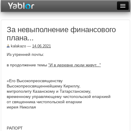
Разместить статью
Войти
За невыполнение финансового
Неделя
плана...
Месяц
kalakazo
—
14.06.2021
Рейтинги
Из утренней почты:
Архив
в продолжение темы
"И в деревне люди живут..."
Фототоп
«Его Высокопреосвященству
Высокопреосвященнейшему Кириллу,
Видеотоп
митрополиту Казанскому и Татарстанскому,
временному управляющему чистопольской епархией
от священника чистопольской епархии
иерея Николая
РАПОРТ