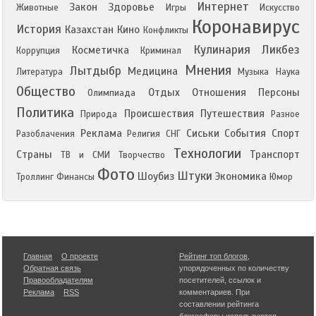
Интернет
Закон
Здоровье
Животные
Игры
Искусство
Коронавирус
История
Казахстан
Кино
Конфликты
Кулинария
Ликбез
Косметичка
Коррупция
Криминал
Мнения
Лытдыбр
Медицина
Литература
Музыка
Наука
Общество
Отдых
Отношения
Персоны
Олимпиада
Политика
Происшествия
Путешествия
Природа
Разное
Реклама
Сиськи
События
Спорт
Разоблачения
Религия
СНГ
Технологии
Страны
Транспорт
ТВ и СМИ
Творчество
Фото
Штуки
Шоубиз
Экономика
Троллинг
Финансы
Юмор
Главная
О проекте
Рейтинг топ блогов
,
Обратная связь
упорядоченных по количеству
Правообладателям
посетителей, ссылок и
Реклама
RSS
комментариев. При
составлении рейтинга