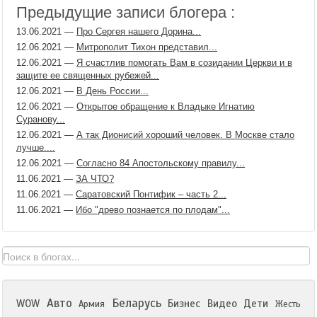
Предыдущие записи блогера :
13.06.2021
—
Про Сергея нашего Дорина...
12.06.2021
—
Митрополит Тихон представил...
12.06.2021
—
Я счастлив помогать Вам в созидании Церкви и в
защите ее священных рубежей...
12.06.2021
—
В День России...
12.06.2021
—
Открытое обращение к Владыке Игнатию
Суранову...
12.06.2021
—
А так Дионисий хороший человек. В Москве стало
лучше....
12.06.2021
—
Согласно 84 Апостольскому правилу...
11.06.2021
—
ЗА ЧТО?
11.06.2021
—
Саратовский Понтифик – часть 2...
11.06.2021
—
Ибо "древо познается по плодам"...
Авто
Беларусь
WOW
Бизнес
Видео
Дети
Армия
Жесть