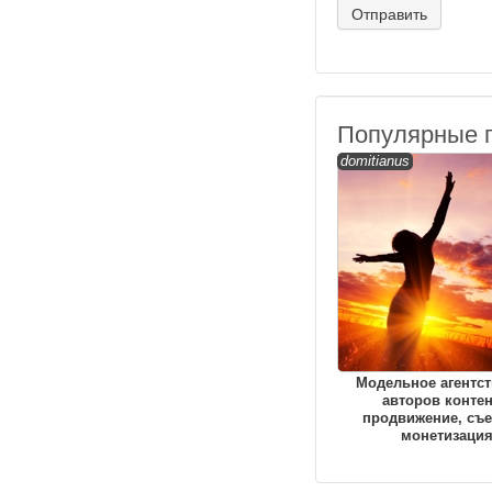
Популярные 
domitianus
Модельное агентст
авторов контен
продвижение, съе
монетизаци