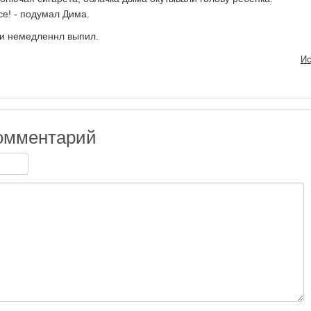
се! - подумал Дима.
 и немедленнл выпил.
Ис
омментарий