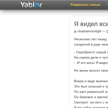
Разместить статью
Я видел вс
shadowmoonlight
—
Несколько лет назад 
сигаретой в руке ле
- Серебристо серый 
На самом деле я чут
- И это мать! Я видел
Но жизнь вносит свои
Вчера я виде мужчин
Это был сильный и т
Он шел уверенной п
Он бережно и крепко
Смотрел на него с н
В его зубах дымила 