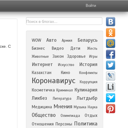
Войти
Авто
Беларусь
WOW
Армия
ске. С
Бизнес
Видео
Дети
Жесть
Закон
Здоровье
Животные
Игры
Интернет
История
Искусство
Казахстан
Кино
Конфликты
Коронавирус
Коррупция
Кулинария
Косметичка
Криминал
Ликбез
Лытдыбр
Литература
Мнения
Медицина
Музыка
Наука
Общество
Отдых
Олимпиада
Политика
Отношения
Персоны