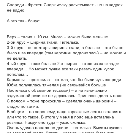
Спереди - Фрекен Снорк челку расчесывает - но на кадрах
не видно.
А это так - бонус:
Верх – талия + 10 см. Много – можно было меньше.
2-ой ярус – ширина ткани. Тютелька.
3-й ярус – не полторы ширины ткани, а больше – что бы не
было шва впереди (там картинки подгонялись) – но можно и
не делать.
4-ый ярус – тоже больше 2-х ширин – то же из-за складки
впереди… Но может лучше все таки резать один кусок
пополам…
Карманы – прокосила – хотела, что бы были чуть впереди.
Юбка получилась тяжелая (не связывайся больше
Настенька с объемной тесьмой) – и на изначально
задуманной резинке не держалась. Пришлось делать пояс.
С поясом – тоже прокосила – сделала очень широкий –
гладко по талии.
В общем – по хорошему, надо корсажные ленты вставлять
или что то такое. В итоге у меня в пояс еще вставлена
резинка. Накручено туда – ужас сколько.
Очень удачно попала по длине – тютелька. Высоты кусков