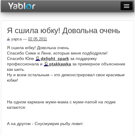
Разместить статью
Войти
Я сшила юбку! Довольна очень
Неделя
yapca
—
02.05.2011
Месяц
Я сшила юбку! Довольна очень.
Спасибо Симе и Лене, которые меня подбодряли!
Рейтинги
Спасибо Юле
delight_spark
за поддержку
профессионала и
ptakkawka
за примерное объяснение
Архив
как шить.
Ну и всем остальным – кто демонстрировал свои красивые
Фототоп
юбки!
Видеотоп
На одном кармане муми-мама с муми-папой на лодке
катаются:
А на другом - Снусмумрик рыбу ловит: