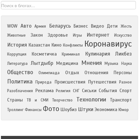
Авто
Беларусь
WOW
Бизнес
Видео
Дети
Армия
Жесть
Интернет
Закон
Здоровье
Животные
Игры
Искусство
Коронавирус
История
Казахстан
Кино
Конфликты
Кулинария
Ликбез
Косметичка
Коррупция
Криминал
Мнения
Лытдыбр
Медицина
Литература
Музыка
Наука
Общество
Отдых
Отношения
Персоны
Олимпиада
Политика
Происшествия
Путешествия
Природа
Разное
Реклама
Сиськи
События
Спорт
Разоблачения
Религия
СНГ
Технологии
Страны
Транспорт
ТВ и СМИ
Творчество
Фото
Штуки
Шоубиз
Экономика
Троллинг
Финансы
Юмор