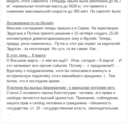
модель этого самолета. Площадь крыла была увеличена до 56,7
м², нормальная полётная масса до 5628 кг, что привело к
снижению максимальной скорости до 393 км/ч. На самолёт были
...
Договоренности по Идлибу
Минские соглашения теперь пришли и в Сирию. На переговорах
Эрдогана и Путина принято решение к 15 октября создать 15-20-
километровую демилитаризованную зону в Идлибе. Теперь,
правда, роли поменялись - Путин в этот раз играет за карателей,
Эрдоган - за ополченцев. Но суть та же самая. Как ...
В этот день… 8 марта
О Восьмом марта – о чём же ещё?.. Итак, сегодня – 8 марта! …И
это затмевает все прочие события. Потому – с праздником!!! …
Вдогонку к поздравлениям, хотя бы попытаемся вникнуть в
историческую подоплёку этого важнейшего праздника. (…Тем
более, что в последнее время ...
Я волком бы выгрыз бюрократизм - к мандатам почтения нету.
Статья 2 основного закона Конституции - человек, его права и
свободы являются высшей ценностью. Признание, соблюдение,
защита прав и свобод человека и гражданина - обязанность
государства. ст. 10 - государственная власть: законодательная,
...