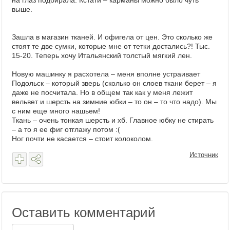
на глаз подбирала. Кстати – карманы можно было чуть
выше.
Зашла в магазин тканей. И офигела от цен. Это сколько же
стоят те две сумки, которые мне от тетки достались?! Тыс.
15-20. Теперь хочу Итальянский толстый мягкий лен.
Новую машинку я расхотела – меня вполне устраивает
Подольск – который зверь (сколько он слоев ткани берет – я
даже не посчитала. Но в общем так как у меня лежит
вельвет и шерсть на зимние юбки – то он – то что надо). Мы
с ним еще много нашьем!
Ткань – очень тонкая шерсть и хб. Главное юбку не стирать
– а то я ее фиг отглажу потом :(
Ног почти не касается – стоит колоколом.
Источник
Оставить комментарий