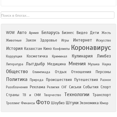
Авто
Беларусь
WOW
Бизнес
Видео
Дети
Армия
Жесть
Интернет
Закон
Здоровье
Животные
Игры
Искусство
Коронавирус
История
Казахстан
Кино
Конфликты
Кулинария
Ликбез
Косметичка
Коррупция
Криминал
Мнения
Лытдыбр
Медицина
Литература
Музыка
Наука
Общество
Отдых
Отношения
Персоны
Олимпиада
Политика
Происшествия
Путешествия
Природа
Разное
Реклама
Сиськи
События
Спорт
Разоблачения
Религия
СНГ
Технологии
Страны
Транспорт
ТВ и СМИ
Творчество
Фото
Штуки
Шоубиз
Экономика
Троллинг
Финансы
Юмор