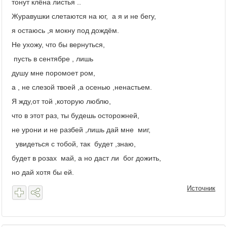
тонут клёна листья ..
Журавушки слетаются на юг, а я и не бегу,
я остаюсь ,я мокну под дождём.
Не ухожу, что бы вернуться,
пусть в сентябре , лишь
душу мне поромоет ром,
а , не слезой твоей ,а осенью ,ненастьем.
Я жду,от той ,которую люблю,
что в этот раз, ты будешь осторожней,
не урони и не разбей ,лишь дай мне миг,
увидеться с тобой, так будет ,знаю,
будет в розах май, а но даст ли бог дожить,
но дай хотя бы ей.
Источник