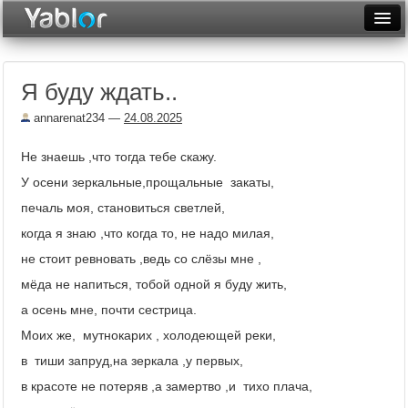
Разместить статью
Войти
Я буду ждать..
Неделя
annarenat234
—
24.08.2025
Месяц
Не знаешь ,что тогда тебе скажу.
Рейтинги
У осени зеркальные,прощальные закаты,
Архив
печаль моя, становиться светлей,
когда я знаю ,что когда то, не надо милая,
Фототоп
не стоит ревновать ,ведь со слёзы мне ,
Видеотоп
мёда не напиться, тобой одной я буду жить,
а осень мне, почти сестрица.
Моих же, мутнокарих , холодеющей реки,
в тиши запруд,на зеркала ,у первых,
в красоте не потеряв ,а замертво ,и тихо плача,