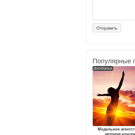
Популярные 
domitianus
Модельное агентст
авторов контен