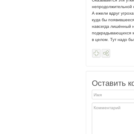
Оказывается эти утки
непродолжительной с
А ежели вдруг угроха
куда бы появившееся
навсегда лишённый н
подкрадывающихся ми
в целом. Тут надо бы
Оставить к