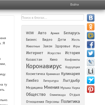
Войти
Авто
Беларусь
WOW
Армия
меня
Бизнес
Видео
Дети
Жесть
. Я
Закон
Здоровье
Животные
Игры
Интернет
История
Искусство
к
Казахстан
Кино
Конфликты
ями,
Коронавирус
Коррупция
Кулинария
Косметичка
ицу.
Криминал
Ликбез
Лытдыбр
Литература
на ту
Мнения
Медицина
Музыка
Наука
ать.
Общество
Отдых
Олимпиада
льно.
Политика
Отношения
Персоны