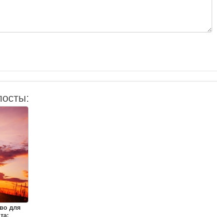
посты:
во для
та: