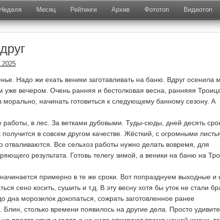
Неделя
Месяц
Рейтинги
Архив
Фототоп
Видеотоп
друг
.2025
енье. Надо жи ехать веники заготавливать на баню. Вдруг осенила 
м уже вечером. Очень ранняя и бестолковая весна, ранняяя Троица
ов морально, начинать готовиться к следующему банному сезону. А
 работы, в лес. За ветками дубовыми. Туды-сюды, дней десять сро
 получится в совсем другом качестве. Жёсткий, с огромными листь
о отваливаются. Все сельхоз работы нужно делать вовремя, для
ряющего результата. Готовь телегу зимой, а веники на баню на Тро
 начинается примерно в те же сроки. Вот попразднуем выходные и 
ся сено косить, сушить и т.д. В эту весну хотя бы уток не стали бр
до дна морозилок докопаться, сожрать заготовленное ранее
 Блин, столько времени появилось на другие дела. Просто удивите