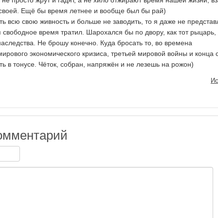
 не просто жрут и гадят, а не хило отжирают время нашей жизни, в
воей. Ещё бы время летнее и вообще был бы рай)
ть всю свою живность и больше не заводить, то я даже не предста
 свободное время тратил. Шарохался бы по двору, как тот рыцарь,
аследства. Не брошу конечно. Куда бросать то, во времена
рового экономического кризиса, третьей мировой войны и конца 
ть в тонусе. Чёток, собран, напряжён и не лезешь на рожон)
Ис
омментарий