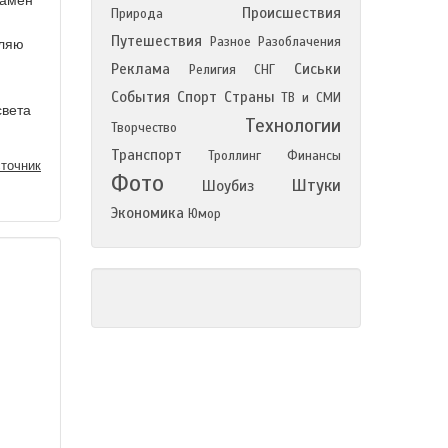
замен
Происшествия
Природа
Путешествия
Разное
Разоблачения
вляю
Реклама
Сиськи
Религия
СНГ
События
Спорт
Страны
ТВ и СМИ
света
Технологии
Творчество
Транспорт
Троллинг
Финансы
точник
Фото
Штуки
Шоубиз
Экономика
Юмор