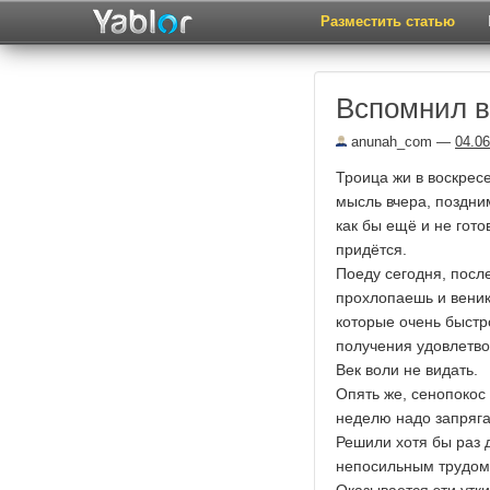
Разместить статью
Вспомнил в
anunah_com
—
04.06
Троица жи в воскрес
мысль вчера, поздни
как бы ещё и не гот
придётся.
Поеду сегодня, после
прохлопаешь и веник
которые очень быстр
получения удовлетво
Век воли не видать.
Опять же, сенопокос
неделю надо запрягать
Решили хотя бы раз 
непосильным трудом.