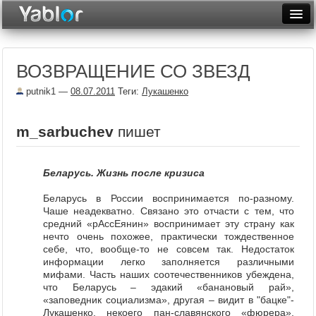
Разместить статью
Войти
ВОЗВРАЩЕНИЕ СО ЗВЕЗД
Неделя
putnik1
—
08.07.2011
Теги:
Лукашенко
Месяц
Рейтинги
m_sarbuchev
пишет
Архив
Беларусь. Жизнь после кризиса
Фототоп
Беларусь в России воспринимается по-разному.
Чаше неадекватно. Связано это отчасти с тем, что
Видеотоп
средний «рАссЕянин» воспринимает эту страну как
нечто очень похожее, практически тождественное
себе, что, вообще-то не совсем так. Недостаток
информации легко заполняется различными
мифами. Часть наших соотечественников убеждена,
что Беларусь – эдакий «банановый рай»,
«заповедник социализма», другая – видит в "бацке"-
Лукашенко, некоего пан-славянского «фюрера»,