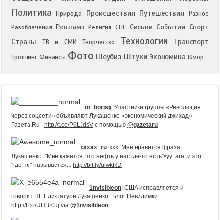
спортсмены - они что – не белорусы? Нам, русским,
не понять – в Белоруссии чрезвычайно редки
Политика
Происшествия
Путешествия
Природа
Разное
ситуации, когда за рулем Porshe оказывается какой-
Реклама
Сиськи
События
Спорт
Разоблачения
Религия
СНГ
нибудь Тигран Сагателян, как давеча на Воробъевых
горах, при этом шансы его отмазаться благодаря
Технологии
Страны
Транспорт
ТВ и СМИ
Творчество
происхождению практически равны нулю.
Фото
Этнической дискриминации титульных белорусов нет.
Штуки
Шоубиз
Экономика
Троллинг
Финансы
Юмор
Руководство страны не борется за приз по
«толерастии». И хотя в этой стране кроме
собственно белорусов живут еще поляки, евреи,
литовцы, русские, цыгане страна не считается
«многонациональной». Вопрос о размывании
белорусского этноса также не стоит… Стычки на
m_borisp
:
Участники группы «Революция
через соцсети» объявляют Лукашенко «экономический джихад» —
этнической почве для этой страны – экзотика. Нет
Газета.Ru |
преступных сообществ организованных на основе
http://t.co/P6LJdsV
с помощью
@gazetaru
кавказских землячеств. «Это потому что у нас даже
украсть нечего!» - парирует
нищий белорус™
-
xaxax_ru
:
xxx: Мне нравится фраза
«было бы что украсть – все чурки были бы здесь!».
Лукашенко: "Мне кажется, что нефть у нас где-то есть"yyy: ага, и это
Несомненно, логика определенная в этом есть.
"где-то" называется...
http://bit.ly/qlwkRD
Однако Минск, ну, по крайней мере Минск, где, если
верить данным статистики, живет 1/3 населения
страны бедным городом не кажется.
1nvisibleon
:
США исправляется и
говорит НЕТ диктатуре Лукашенко | Блог Невидимки
Проспект Машерова - одна из центральных улиц
http://t.co/UHBr0uj
via
@1nvisibleon
города.