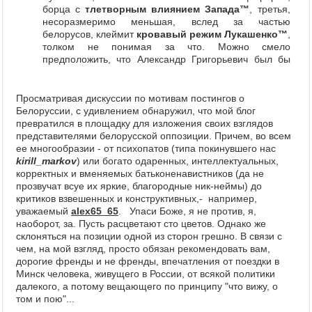
борца с
тлетворным влиянием Запада™
, третья,
несоразмеримо меньшая, вслед за частью
белорусов, клеймит
кровавый режим Лукашенко™
,
толком не понимая за что. Можно смело
предположить, что Александр Григорьевич был бы
одним из самых рейтинговых российских политиков,
причем свои голоса ему бы отдали одновременно
непримиримые политические противники. Нацисты,
Просматривая дискуссии по мотивам постингов о
коммунисты, «рыночники», евразийцы, имперцы,
Белоруссии, с удивлением обнаружил, что мой блог
политические проститутки - сторонники «вертикали
превратился в площадку для изложения своих взглядов
власти» – короче, практически все. Заметим, что в
представителями белорусской оппозиции. Причем, во всем
самой Беларуси по рейтингам уверенно лидирует
ее многообразии - от психопатов (типа покинувшего нас
Путин (на несколько процентов обходя главу
kirill_markov
) или богато одаренных, интеллектуальных,
кровавого режима Лукашенко™
).
корректных и вменяемых батьконенавистников (да не
Но мифы-мифами. А где реальность? Многие из Вас,
прозвучат всуе их яркие, благородные ник-неймы) до
уважаемые господа, удосужились потратить 2 300
критиков взвешенных и конструктивных,- например,
руб. на билет до Минска или чуть больше на бензин
уважаемый
alex65_65
. Упаси Боже, я не против, я,
туда и обратно? Просто пройтись по улицам, зайти в
наоборот, за. Пусть расцветают сто цветов. Однако же
магазины, послушать, чем живет эта страна, этот
склоняться на позиции одной из сторон грешно. В связи с
маленький и гордый народ, ну-у… почти русские.
чем, на мой взгляд, просто обязан рекомендовать вам,
дорогие френды и не френды, впечатления от поездки в
Минск человека, живущего в России, от всякой политики
Минск ночью и днем.
далекого, а потому вещающего по принципу "что вижу, о
том и пою"...
О дружбе и границе