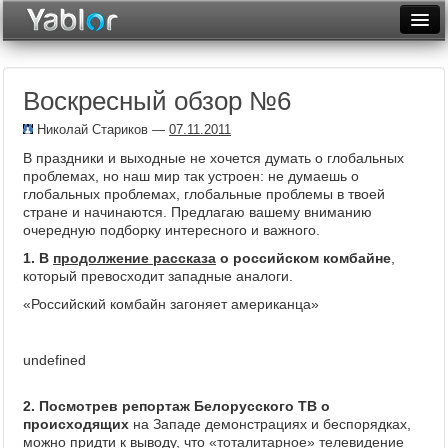
Разместить статью
Войти
Воскресный обзор №6
Неделя
Николай Стариков
—
07.11.2011
Месяц
В праздники и выходные не хочется думать о глобальных
проблемах, но наш мир так устроен: не думаешь о
Рейтинги
глобальных проблемах, глобальные проблемы в твоей
стране и начинаются. Предлагаю вашему вниманию
Архив
очередную подборку интересного и важного.
1. В
продолжение рассказа
о российском комбайне
,
Фототоп
который превосходит западные аналоги.
Видеотоп
«Российский комбайн загоняет американца»
undefined
2. Посмотрев репортаж Белорусского ТВ о
происходящих
на Западе демонстрациях и беспорядках,
можно придти к выводу, что
«тоталитарное» телевидение