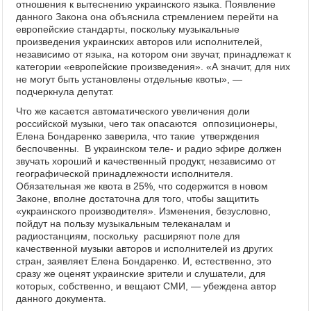
отношения к вытеснению украинского языка. Появление
данного Закона она объяснила стремлением перейти на
европейские стандарты, поскольку музыкальные
произведения украинских авторов или исполнителей,
независимо от языка, на котором они звучат, принадлежат к
категории «европейские произведения». «А значит, для них
не могут быть установлены отдельные квоты», —
подчеркнула депутат.
Что же касается автоматического увеличения доли
российской музыки, чего так опасаются оппозиционеры,
Елена Бондаренко заверила, что такие утверждения
беспочвенны. В украинском теле- и радио эфире должен
звучать хороший и качественный продукт, независимо от
географической принадлежности исполнителя.
Обязательная же квота в 25%, что содержится в новом
Законе, вполне достаточна для того, чтобы защитить
«украинского производителя». Изменения, безусловно,
пойдут на пользу музыкальным телеканалам и
радиостанциям, поскольку расширяют поле для
качественной музыки авторов и исполнителей из других
стран, заявляет Елена Бондаренко. И, естественно, это
сразу же оценят украинские зрители и слушатели, для
которых, собственно, и вещают СМИ, — убеждена автор
данного документа.