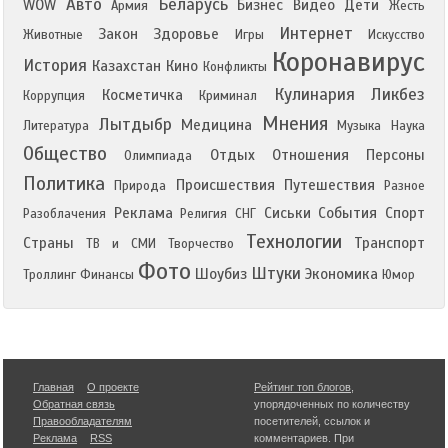
Авто
Беларусь
WOW
Бизнес
Видео
Дети
Армия
Жесть
Интернет
Закон
Здоровье
Животные
Игры
Искусство
Коронавирус
История
Казахстан
Кино
Конфликты
Кулинария
Ликбез
Косметичка
Коррупция
Криминал
Мнения
Лытдыбр
Медицина
Литература
Музыка
Наука
Общество
Отдых
Отношения
Персоны
Олимпиада
Политика
Происшествия
Путешествия
Природа
Разное
Реклама
Сиськи
События
Спорт
Разоблачения
Религия
СНГ
Технологии
Страны
Транспорт
ТВ и СМИ
Творчество
Фото
Штуки
Шоубиз
Экономика
Троллинг
Финансы
Юмор
Главная
О проекте
Рейтинг топ блогов
,
Обратная связь
упорядоченных по количеству
Правообладателям
посетителей, ссылок и
Реклама
RSS
комментариев. При