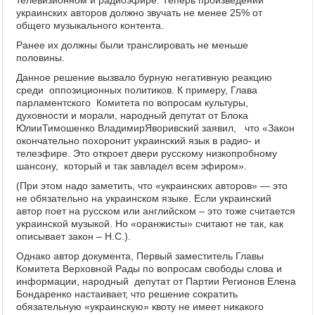
телевизионном и радиоэфире. Теперь произведений
украинских авторов должно звучать не менее 25% от
общего музыкального контента.
Ранее их должны были транслировать не меньше
половины.
Данное решение вызвало бурную негативную реакцию
среди оппозиционных политиков. К примеру, Глава
парламентского Комитета по вопросам культуры,
духовности и морали, народный депутат от Блока
ЮлииТимошенко ВладимирЯворивский заявил, что «Закон
окончательно похоронит украинский язык в радио- и
телеэфире. Это откроет двери русскому низкопробному
шансону, который и так завладел всем эфиром».
(При этом надо заметить, что «украинских авторов» — это
не обязательно на украинском языке. Если украинский
автор поет на русском или английском – это тоже считается
украинской музыкой. Но «оранжисты» считают не так, как
описывает закон – Н.С.).
Однако автор документа, Первый заместитель Главы
Комитета Верховной Рады по вопросам свободы слова и
информации, народный депутат от Партии Регионов Елена
Бондаренко настаивает, что решение сократить
обязательную «украинскую» квоту не имеет никакого