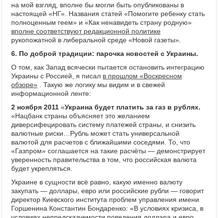
на мой взгляд, вполне бы могли быть опубликованы в
настоящей «НГ». Названия статей «Помогите ребенку стать
полноценным геем» и «Как ненавидеть страну родную»
вполне соответствуют редакционной политике
рукопожатной в либеральной среде «Новой газеты».
6.
По доброй традиции: парочка новостей с Украины.
О том, как Запад всячески пытается остановить интеграцию
Украины с Россией, я писал
в прошлом «Воскресном
обзоре»
. Такую же логику мы видим и в свежей
информационной ленте:
2 ноября 2011
«
Украина будет платить за газ в рублях.
«Нацбанк страны объясняет это желанием
диверсифецировать систему платежей страны, и снизить
валютные риски…Рубль может стать универсальной
валютой для расчетов с ближайшими соседями. То, что
«Газпром» соглашается на такие расчёты — демонстрирует
уверенность правительства в том, что российская валюта
будет укрепляться.
Украине в сущности всё равно, какую именно валюту
закупать — доллары, евро или российские рубли — говорит
директор Киевского института проблем управления имени
Горшенина Константин Бондаренко: «В условиях кризиса, в
условиях непредсказуемости поведения доллара и евро,