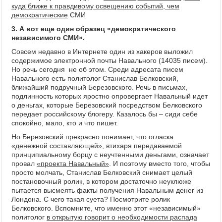
куда ближе к правдивому освещению событий, чем
демократические
СМИ
3. А вот еще один образец «демократического
независимого СМИ».
Совсем недавно в Интернете один из хакеров выложил
содержимое электронной почты Навального (14035 писем).
Но речь сегодня не об этом. Среди адресата писем
Навального есть политолог Станислав Белковский,
ближайший подручный Березовского. Речь в письмах,
подлинность которых яростно опровергает Навальный идет
о деньгах, которые Березовский посредством Белковского
передает российскому блогеру. Казалось бы – сиди себе
спокойно, мало, кто и что пишет.
Но Березовский прекрасно понимает, что огласка
«денежной составляющей», втихаря передаваемой
принципиальному борцу с неучтенными деньгами, означает
провал
«проекта Навальный»
. И поэтому вместо того, чтобы
просто молчать, Станислав Белковский снимает целый
постановочный ролик, в котором достаточно неуклюже
пытается высмеять факты получения Навальным денег из
Лондона. С чего такая суета? Посмотрите ролик
Белковского. Вспомните, что именно этот «независимый»
политолог
в открытую говорит о необходимости распада