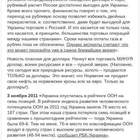
рублевый расчет России достаточно выгоден для Украины.
Кроме всего прочего, финансисты говорят о том, что
переход на рублевую основу позволит избежать двойных
перерасчетов, и. соответственно, даже будет выгодной для
Украины торговля с Россией. И это касается не только газа,
это касается, в принципе, большинства торговых операций
между нашими странами». Сроки начала оплаты газа в
рублях пока не обозначены.
Однако эксперты считают, что
это может произойти уже в самое ближайшее время
».
Новость опасная для доллара. Начнут все торговать МИНУЯ
доллар, всеми ресурсами и все – пушной зверек. (Напомню,
что сегодня все природные ресурсы, золото – продаются
ТОЛЬКО за доллары. Это значит, что Норвегия не продает
свою нефть за норвежские кроны или за евро. Только за
доллары!).
3 ноября 2011 «
Украина опустилась в рейтинге ООН на
семь позиций. В рейтинге индекса развития человеческого
потенциала ООН за 2011 год Украина заняла 76 место из
187 стран. При этом наша страна потеряла семь позиций в
сравнении с прошлогодним рейтингом — тогда Украина
была 69-й. Тем не мене, 76-е место по классификации ООН
входит в группу стран с высоким уровнем человеческого
развития (48-94 места),
сообщает РБК-Украина»
.