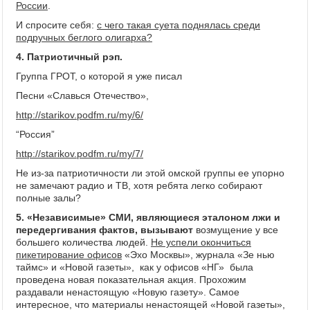
России
.
И спросите себя:
с чего такая суета поднялась среди
подручных беглого олигарха?
4. Патриотичный рэп.
Группа ГРОТ, о которой я уже писал
Песни «Славься Отечество»,
http://starikov.podfm.ru/my/6/
“Россия”
http://starikov.podfm.ru/my/7/
Не из-за патриотичности ли этой омской группы ее упорно
не замечают радио и ТВ, хотя ребята легко собирают
полные залы?
5. «Независимые» СМИ, являющиеся эталоном лжи и
передергивания фактов, вызывают
возмущение у все
большего количества людей.
Не успели окончиться
пикетирование офисов
«Эхо Москвы», журнала «Зе нью
таймс» и «Новой газеты», как у офисов «НГ» была
проведена новая показательная акция. Прохожим
раздавали ненастоящую «Новую газету». Самое
интересное, что материалы ненастоящей «Новой газеты»,