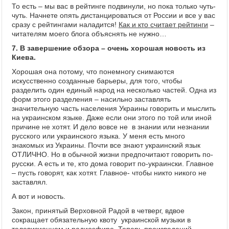
То есть – мы вас в рейтинге подвинули, но пока только чуть-
чуть. Начнете опять дистанцироваться от России и все у вас
сразу с рейтингами наладится!
Как и кто считает рейтинги
–
читателям моего блога объяснять не нужно…
7. В завершение обзора – очень хорошая новость из
Киева.
Хорошая она потому, что понемногу снимаются
искусственно созданные барьеры, для того, чтобы
разделить один единый народ на несколько частей. Одна из
форм этого разделения – насильно заставлять
значительную часть населения Украины говорить и мыслить
на украинском языке. Даже если они этого по той или иной
причине не хотят. И дело вовсе не в знании или незнании
русского или украинского языка. У меня есть много
знакомых из Украины. Почти все знают украинский язык
ОТЛИЧНО. Но в обычной жизни предпочитают говорить по-
русски. А есть и те, кто дома говорит по-украински. Главное
– пусть говорят, как хотят. Главное- чтобы никто никого не
заставлял.
А вот и новость.
Закон, принятый Верховной Радой в четверг, вдвое
сокращает обязательную квоту украинской музыки в