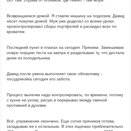
Вот там, справа от огоньков, где темно - там море.
Возвращаемся домой. Я ставлю машину на подогрев, Давид
несет покупки домой. Муж уже доделал со всеми уроки,
проконтролировал сборы портфелей и раскидал всех по
кроватям.
Последний пункт в планах на сегодня. Пряники. Замешиваю
новую порцию теста на завтра и разделываю ту, что достала
днем из холодильника
Давид после ужина выполняет свою обязаловку -
посудомойка сегодня его забота.
Процесс выпечки надо контролировать, по времени, потому
с кухни не ухожу, рисую в перерывах между сменой
противней в духовке
Всё, упражнение окончено. Еще сотня пряников готова,
складываю ее к остальным. В этих ящичках приблизительно