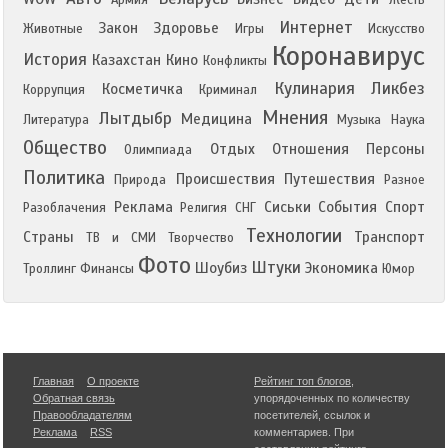
Армия
Жесть
Интернет
Закон
Здоровье
Животные
Игры
Искусство
Коронавирус
История
Казахстан
Кино
Конфликты
Кулинария
Ликбез
Косметичка
Коррупция
Криминал
Мнения
Лытдыбр
Медицина
Литература
Музыка
Наука
Общество
Отдых
Отношения
Персоны
Олимпиада
Политика
Происшествия
Путешествия
Природа
Разное
Реклама
Сиськи
События
Спорт
Разоблачения
Религия
СНГ
Технологии
Страны
Транспорт
ТВ и СМИ
Творчество
Фото
Штуки
Шоубиз
Экономика
Троллинг
Финансы
Юмор
Главная
О проекте
Рейтинг топ блогов
,
Обратная связь
упорядоченных по количеству
Правообладателям
посетителей, ссылок и
Реклама
RSS
комментариев. При