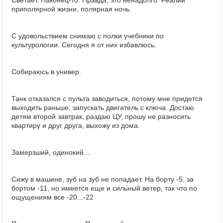
Светает. Наконец-то. Правда, это ненадолго. Реалии
приполярной жизни, полярная ночь.
С удовольствием снимаю с полки учебники по
культурологии. Сегодня я от них избавлюсь.
Собираюсь в универ.
Танк отказался с пульта заводиться, потому мне придется
выходить раньше, запускать двигатель с ключа. Достаю
детям второй завтрак, раздаю ЦУ, прошу не разносить
квартиру и друг друга, выхожу из дома.
Замерзший, одинокий...
Сижу в машине, зуб на зуб не попадает. На борту -5, за
бортом -11, но имеется еще и сильный ветер, так что по
ощущениям все -20...-22