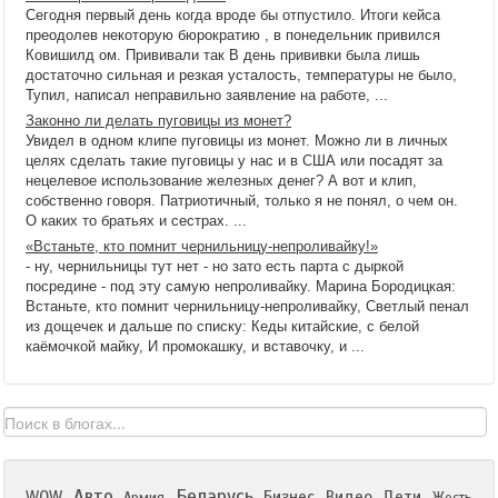
Сегодня первый день когда вроде бы отпустило. Итоги кейса
преодолев некоторую бюрократию , в понедельник привился
Ковишилд ом. Прививали так В день прививки была лишь
достаточно сильная и резкая усталость, температуры не было,
Тупил, написал неправильно заявление на работе, ...
Законно ли делать пуговицы из монет?
Увидел в одном клипе пуговицы из монет. Можно ли в личных
целях сделать такие пуговицы у нас и в США или посадят за
нецелевое использование железных денег? А вот и клип,
собственно говоря. Патриотичный, только я не понял, о чем он.
О каких то братьях и сестрах. ...
«Встаньте, кто помнит чернильницу-непроливайку!»
- ну, чернильницы тут нет - но зато есть парта с дыркой
посредине - под эту самую непроливайку. Марина Бородицкая:
Встаньте, кто помнит чернильницу-непроливайку, Светлый пенал
из дощечек и дальше по списку: Кеды китайские, с белой
каёмочкой майку, И промокашку, и вставочку, и ...
Авто
Беларусь
WOW
Бизнес
Видео
Дети