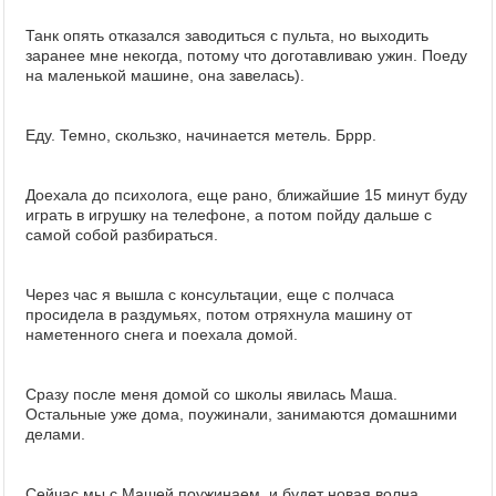
Танк опять отказался заводиться с пульта, но выходить
заранее мне некогда, потому что доготавливаю ужин. Поеду
на маленькой машине, она завелась).
Еду. Темно, скользко, начинается метель. Бррр.
Доехала до психолога, еще рано, ближайшие 15 минут буду
играть в игрушку на телефоне, а потом пойду дальше с
самой собой разбираться.
Через час я вышла с консультации, еще с полчаса
просидела в раздумьях, потом отряхнула машину от
наметенного снега и поехала домой.
Сразу после меня домой со школы явилась Маша.
Остальные уже дома, поужинали, занимаются домашними
делами.
Сейчас мы с Машей поужинаем, и будет новая волна