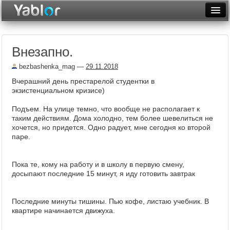
Разместить статью
Войти
Внезапно.
Неделя
bezbashenka_mag
—
29.11.2018
Месяц
Вчерашний день престарелой студентки в
экзистенциальном кризисе)
Рейтинги
Подъем. На улице темно, что вообще не располагает к
Архив
таким действиям. Дома холодно, тем более шевелиться не
хочется, но придется. Одно радует, мне сегодня ко второй
Фототоп
паре.
Видеотоп
Пока те, кому на работу и в школу в первую смену,
досыпают последние 15 минут, я иду готовить завтрак
Последние минуты тишины. Пью кофе, листаю учебник. В
квартире начинается движуха.