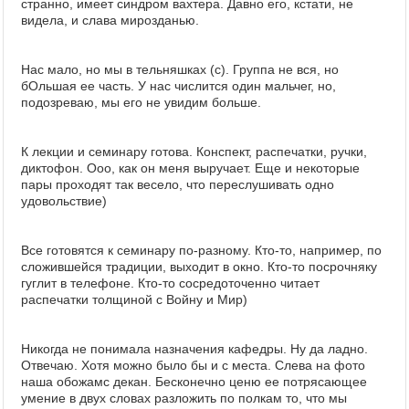
странно, имеет синдром вахтера. Давно его, кстати, не
видела, и слава мирозданью.
Нас мало, но мы в тельняшках (с). Группа не вся, но
бОльшая ее часть. У нас числится один мальчег, но,
подозреваю, мы его не увидим больше.
К лекции и семинару готова. Конспект, распечатки, ручки,
диктофон. Ооо, как он меня выручает. Еще и некоторые
пары проходят так весело, что переслушивать одно
удовольствие)
Все готовятся к семинару по-разному. Кто-то, например, по
сложившейся традиции, выходит в окно. Кто-то посрочняку
гуглит в телефоне. Кто-то сосредоточенно читает
распечатки толщиной с Войну и Мир)
Никогда не понимала назначения кафедры. Ну да ладно.
Отвечаю. Хотя можно было бы и с места. Слева на фото
наша обожамс декан. Бесконечно ценю ее потрясающее
умение в двух словах разложить по полкам то, что мы