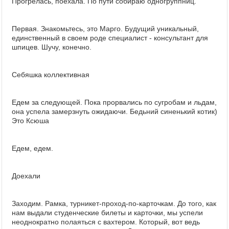
Прогрелась, поехала. По пути собираю одногруппниц.
Первая. Знакомьтесь, это Марго. Будущий уникальный,
единственный в своем роде специалист - консультант для
шпицев. Шучу, конечно.
Себяшка коллективная
Едем за следующей. Пока прорвались по сугробам и льдам,
она успела замерзнуть ожидаючи. Бедьний синенький котик)
Это Ксюша
Едем, едем.
Доехали
Заходим. Рамка, турникет-проход-по-карточкам. До того, как
нам выдали студенческие билеты и карточки, мы успели
неоднократно полаяться с вахтером. Который, вот ведь