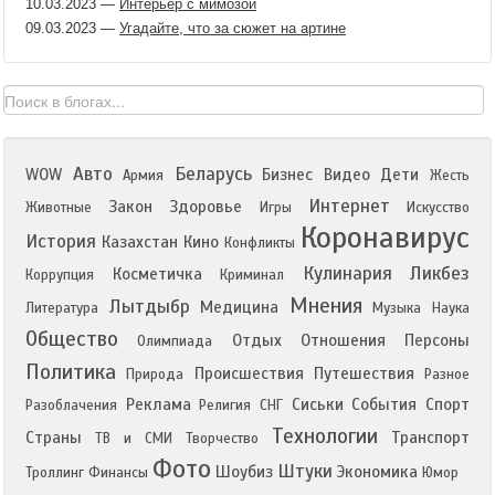
10.03.2023
—
Интерьер с мимозой
09.03.2023
—
Угадайте, что за сюжет на артине
Авто
Беларусь
WOW
Бизнес
Видео
Дети
Армия
Жесть
Интернет
Закон
Здоровье
Животные
Игры
Искусство
Коронавирус
История
Казахстан
Кино
Конфликты
Кулинария
Ликбез
Косметичка
Коррупция
Криминал
Мнения
Лытдыбр
Медицина
Литература
Музыка
Наука
Общество
Отдых
Отношения
Персоны
Олимпиада
Политика
Происшествия
Путешествия
Природа
Разное
Реклама
Сиськи
События
Спорт
Разоблачения
Религия
СНГ
Технологии
Страны
Транспорт
ТВ и СМИ
Творчество
Фото
Штуки
Шоубиз
Экономика
Троллинг
Финансы
Юмор