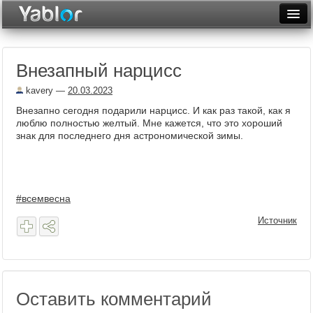
Разместить статью
Войти
Внезапный нарцисс
Неделя
kavery
—
20.03.2023
Месяц
Внезапно сегодня подарили нарцисс. И как раз такой, как я
люблю полностью желтый. Мне кажется, что это хороший
Рейтинги
знак для последнего дня астрономической зимы.
Архив
Фототоп
#всемвесна
Видеотоп
Источник
Оставить комментарий