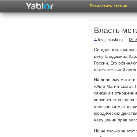
Разместить статью
Власть мст
lev_shlosberg
—
06.0
Сегодня в закрытом 
делу Владимира Кар
России. Его обвиняю
нежелательной орган
На деле ему мстят в
«Акта Магнитского» 
санкции в отношении
верховенства права 
подозреваемых в при
юридических действи
нарушении прав росс
Но не только за это