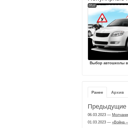
titus
Выбор автошколы в
Ранее
Архив
Предыдущие з
06.03.2023
—
Молчание
01.03.2023
—
«Война —