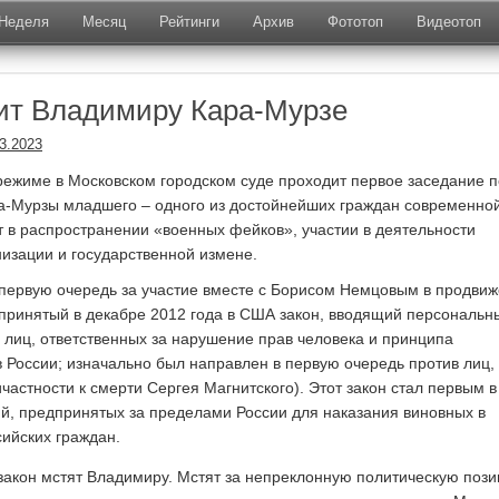
Неделя
Месяц
Рейтинги
Архив
Фототоп
Видеотоп
ит Владимиру Кара-Мурзе
3.2023
режиме в Московском городском суде проходит первое заседание п
а-Мурзы младшего – одного из достойнейших граждан современно
т в распространении «военных фейков», участии в деятельности
изации и государственной измене.
 первую очередь за участие вместе с Борисом Немцовым в продви
(принятый в декабре 2012 года в США закон, вводящий персональн
 лиц, ответственных за нарушение прав человека и принципа
в России; изначально был направлен в первую очередь против лиц,
частности к смерти Сергея Магнитского). Этот закон стал первым в
й, предпринятых за пределами России для наказания виновных в
ийских граждан.
т закон мстят Владимиру. Мстят за непреклонную политическую поз