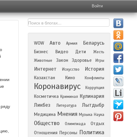
Войти
Авто
Беларусь
WOW
Армия
о
Бизнес
Видео
Дети
Жесть
й
Закон
Здоровье
Животные
Игры
Интернет
История
Искусство
Казахстан
Кино
Конфликты
жении
Коронавирус
ые
Коррупция
Кулинария
Косметичка
Криминал
Ликбез
Лытдыбр
Литература
 ряду
Мнения
Медицина
Музыка
Наука
Общество
Отдых
Олимпиада
ицию,
Политика
Отношения
Персоны