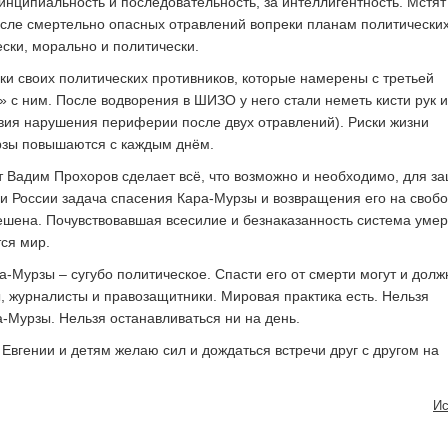
инципиальность и последовательность, за интеллигентность. Мстят 
сле смертельно опасных отравлений вопреки планам политически
ски, морально и политически.
ки своих политических противников, которые намерены с третьей
» с ним. После водворения в ШИЗО у него стали неметь кисти рук и
твия нарушения периферии после двух отравлений). Риски жизни
зы повышаются с каждым днём.
ат Вадим Прохоров сделает всё, что возможно и необходимо, для з
и России задача спасения Кара-Мурзы и возвращения его на своб
ешена. Почувствовавшая всесилие и безнаказанность система умер
тся мир.
-Мурзы – сугубо политическое. Спасти его от смерти могут и дол
, журналисты и правозащитники. Мировая практика есть. Нельзя
а-Мурзы. Нельзя останавливаться ни на день.
 Евгении и детям желаю сил и дождаться встречи друг с другом на
Ис