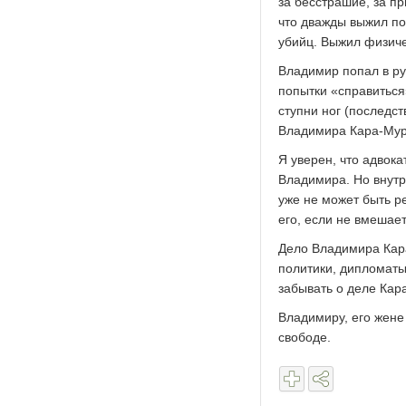
за бесстрашие, за пр
что дважды выжил по
убийц. Выжил физиче
Владимир попал в ру
попытки «справиться
ступни ног (последс
Владимира Кара-Мур
Я уверен, что адвок
Владимира. Но внутр
уже не может быть р
его, если не вмешае
Дело Владимира Кара
политики, дипломаты
забывать о деле Кар
Владимиру, его жене
свободе.