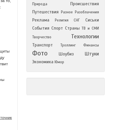
за то,
Происшествия
Природа
х
Путешествия
Разное
Разоблачения
Реклама
Сиськи
Религия
СНГ
События
Спорт
Страны
ТВ и СМИ
Технологии
Творчество
Транспорт
Троллинг
Финансы
ащиты
Фото
Штуки
Шоубиз
оду
Экономика
Юмор
твит
жны
точник