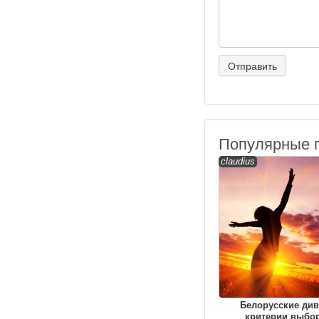
Популярные 
claudius
Белорусские див
критерии выбор