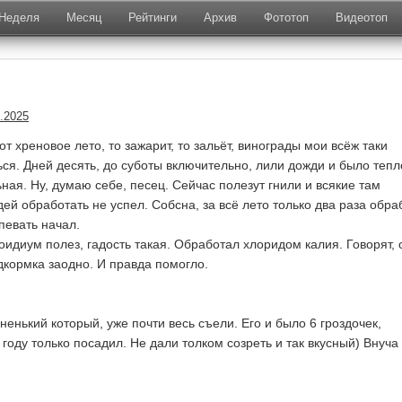
Неделя
Месяц
Рейтинги
Архив
Фототоп
Видеотоп
.2025
от хреновое лето, то зажарит, то зальёт, винограды мои всёж таки
ся. Дней десять, до суботы включительно, лили дожди и было тепл
ная. Ну, думаю себе, песец. Сейчас полезут гнили и всякие там
ей обработать не успел. Собсна, за всё лето только два раза обра
певать начал.
оидиум полез, гадость такая. Обработал хлоридом калия. Говорят, 
дкормка заодно. И правда помогло.
ненький который, уже почти весь съели. Его и было 6 гроздочек,
м году только посадил. Не дали толком созреть и так вкусный) Внуча