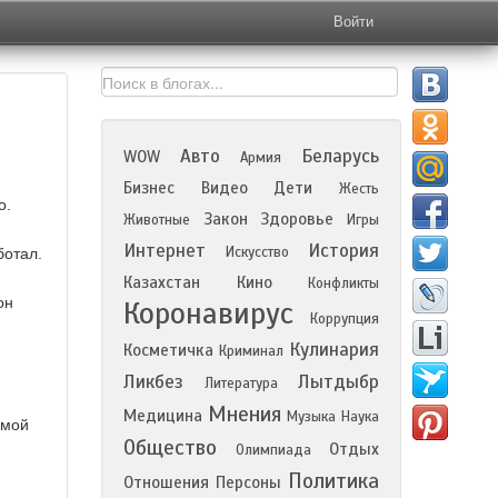
Войти
Авто
Беларусь
WOW
Армия
Бизнес
Видео
Дети
Жесть
о.
Закон
Здоровье
Животные
Игры
Интернет
История
Искусство
ботал.
Казахстан
Кино
Конфликты
он
Коронавирус
Коррупция
Кулинария
Косметичка
Криминал
Ликбез
Лытдыбр
Литература
Мнения
Медицина
Музыка
Наука
 мой
Общество
Отдых
Олимпиада
Политика
Отношения
Персоны