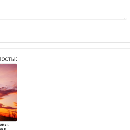
посты:
аны:
а и