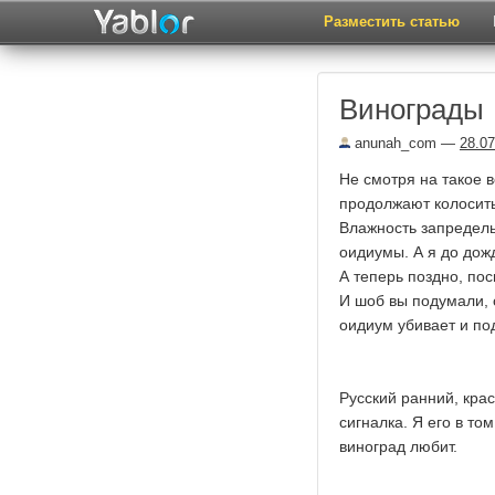
Разместить статью
Винограды
anunah_com
—
28.07
Не смотря на такое в
продолжают колосить
Влажность запредель
оидиумы. А я до дожд
А теперь поздно, пос
И шоб вы подумали, 
оидиум убивает и по
Русский ранний, крас
сигналка. Я его в то
виноград любит.