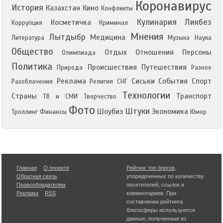
Коронавирус
История
Казахстан
Кино
Конфликты
Кулинария
Ликбез
Косметичка
Коррупция
Криминал
Мнения
Лытдыбр
Медицина
Литература
Музыка
Наука
Общество
Отдых
Отношения
Персоны
Олимпиада
Политика
Происшествия
Путешествия
Природа
Разное
Реклама
Сиськи
События
Спорт
Разоблачения
Религия
СНГ
Технологии
Страны
Транспорт
ТВ и СМИ
Творчество
Фото
Штуки
Шоубиз
Экономика
Троллинг
Финансы
Юмор
Главная
О проекте
Рейтинг топ блогов
,
Обратная связь
упорядоченных по количеству
Правообладателям
посетителей, ссылок и
Реклама
RSS
комментариев. При
составлении рейтинга
блогосферы используются
данные, полученные из