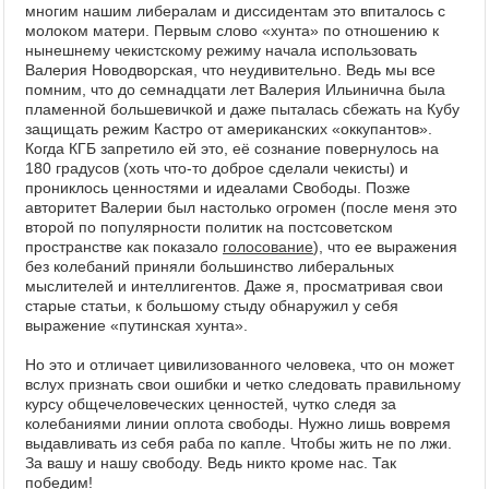
многим нашим либералам и диссидентам это впиталось с
молоком матери. Первым слово «хунта» по отношению к
нынешнему чекистскому режиму начала использовать
Валерия Новодворская, что неудивительно. Ведь мы все
помним, что до семнадцати лет Валерия Ильинична была
пламенной большевичкой и даже пыталась сбежать на Кубу
защищать режим Кастро от американских «оккупантов».
Когда КГБ запретило ей это, её сознание повернулось на
180 градусов (хоть что-то доброе сделали чекисты) и
прониклось ценностями и идеалами Свободы. Позже
авторитет Валерии был настолько огромен (после меня это
второй по популярности политик на постсоветском
пространстве как показало
голосование
), что ее выражения
без колебаний приняли большинство либеральных
мыслителей и интеллигентов. Даже я, просматривая свои
старые статьи, к большому стыду обнаружил у себя
выражение «путинская хунта».
Но это и отличает цивилизованного человека, что он может
вслух признать свои ошибки и четко следовать правильному
курсу общечеловеческих ценностей, чутко следя за
колебаниями линии оплота свободы. Нужно лишь вовремя
выдавливать из себя раба по капле. Чтобы жить не по лжи.
За вашу и нашу свободу. Ведь никто кроме нас. Так
победим!