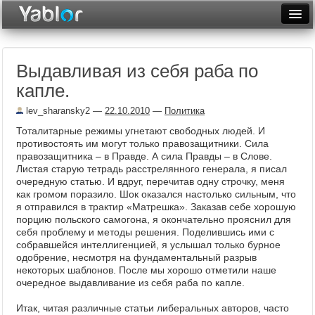
Разместить статью
Войти
Выдавливая из себя раба по
Неделя
капле.
Месяц
lev_sharansky2
—
22.10.2010
—
Политика
Рейтинги
Тоталитарные режимы угнетают свободных людей. И
противостоять им могут только правозащитники. Сила
Архив
правозащитника – в Правде. А сила Правды – в Слове.
Листая старую тетрадь расстрелянного генерала, я писал
очередную статью. И вдруг, перечитав одну строчку, меня
Фототоп
как громом поразило. Шок оказался настолько сильным, что
я отправился в трактир «Матрешка». Заказав себе хорошую
Видеотоп
порцию польского самогона, я окончательно прояснил для
себя проблему и методы решения. Поделившись ими с
собравшейся интеллигенцией, я услышал только бурное
одобрение, несмотря на фундаментальный разрыв
некоторых шаблонов. После мы хорошо отметили наше
очередное выдавливание из себя раба по капле.
Итак, читая различные статьи либеральных авторов, часто