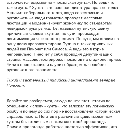
встречается выражение «чекистская хунта». Но ведь что
такое хунта? Хунта – это военная диктатура правого толка.
А значит либерального толка, когда совестливые и
рукопожатные люди грамотно проводят массовые
люстрации и модернизируют экономику по стандартам
невидимой руки рынка. Т.е. называя путинскую шайку
приличным словом «хунта», по сути, происходит
легитимизация чекистского режима. По сути, мы ставим на
одну доску кровавого тирана Путина и таких приличных
людей как Пиночет или Самоса. А ведь это в корне
неправильно. Пиночет у себя проводил депутинизацию
страны, массово люстрировал чекистов на стадионе, привел
Чили к процветанию и служит образцом для любого
рукопожатного экономиста.
Тихий и застенчивый чилийский интеллигент генерал
Пиночет.
Давайте же разберемся, откуда пошел этот негатив по
отношению к слову «хунта», кто заложил эту логическую
бомбу и почему до сих пор не восстановлена историческая
справедливость. Негатив к различным цивилизованным
хунтам был отличным знаком советской пропаганды.
Причем пропаганда работала настолько эффективно, что