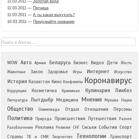
11.03.2011
—
Золотая вода
11.03.2011
—
Пятница
11.03.2011
—
А ты какая выхухоль?
10.03.2011
—
Придумайте название
Авто
Беларусь
WOW
Бизнес
Видео
Дети
Армия
Жесть
Интернет
Закон
Здоровье
Животные
Игры
Искусство
Коронавирус
История
Казахстан
Кино
Конфликты
Кулинария
Ликбез
Косметичка
Коррупция
Криминал
Мнения
Лытдыбр
Медицина
Литература
Музыка
Наука
Общество
Отдых
Отношения
Персоны
Олимпиада
Политика
Происшествия
Путешествия
Природа
Разное
Реклама
Сиськи
События
Спорт
Разоблачения
Религия
СНГ
Технологии
Страны
Транспорт
ТВ и СМИ
Творчество