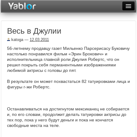
Разместить статью
Войти
Весь в Джулии
Неделя
katoga
—
12.03.2011
Месяц
56-летнему продавцу газет Мильенко Парсерисасу Буковичу
настолько понравился фильм «Эрин Брокович» и
Рейтинги
исполнительница главной роли Джулия Робертс, что он
решил покрыть себя перманентными изображениями
Архив
любимой актрисы с головы до пят.
Фототоп
В результате он может похвастаться 82 татуировками лица и
фигуры г-жи Робертс.
Видеотоп
Останавливаться на достигнутом мексиканец не собирается
и, по его словам, продолжит делать татуировки актрисы до
тех пор, пока у него будут деньги и пока не кончатся
свободные места на теле.