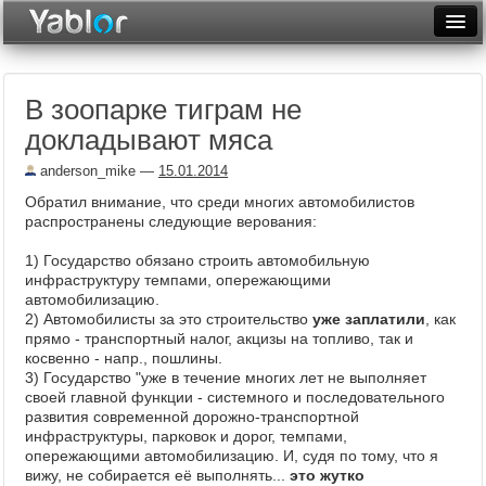
Разместить статью
Войти
В зоопарке тиграм не
Неделя
докладывают мяса
Месяц
anderson_mike
—
15.01.2014
Рейтинги
Обратил внимание, что среди многих автомобилистов
распространены следующие верования:
Архив
1) Государство обязано строить автомобильную
инфраструктуру темпами, опережающими
Фототоп
автомобилизацию.
2) Автомобилисты за это строительство
уже заплатили
, как
Видеотоп
прямо - транспортный налог, акцизы на топливо, так и
косвенно - напр., пошлины.
3) Государство "уже в течение многих лет не выполняет
своей главной функции - системного и последовательного
развития современной дорожно-транспортной
инфраструктуры, парковок и дорог, темпами,
опережающими автомобилизацию. И, судя по тому, что я
вижу, не собирается её выполнять...
это жутко