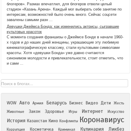
блогеров». Размах впечатлил, для блогеров отвели целый
стадион «Казань Арена». Каждый мог выбирать себе занятие по
интересам, возможностей было очень много. Сейчас соцсети
завалены самыми разн ...
Девушки Джеймса Бонда: как изменились актрисы, сыгравшие
культовых красоток
С момента создания франшизы о Джеймсе Бонде в начале 1960-
х годов и до наших дней женщины, украшающие эту любимую
кинематографическую классику, стали культовыми символами
красоты. Хотя «девушки Бонда» уже давно считаются
синонимом молодости и привлекательности, стоит отметить, что
и сами ...
Авто
Беларусь
WOW
Бизнес
Видео
Дети
Армия
Жесть
Интернет
Закон
Здоровье
Животные
Игры
Искусство
Коронавирус
История
Казахстан
Кино
Конфликты
Кулинария
Ликбез
Косметичка
Коррупция
Криминал