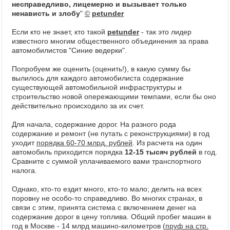
несправедливо, лицемерно и вызывает только
ненависть и злобу
"
©
petunder
Если кто не знает, кто такой
petunder
- так это лидер
известного многим общественного объединения за права
автомобилистов "Синие ведерки".
Попробуем же оценить (оценить!), в какую сумму бы
вылилось для каждого автомобилиста содержание
существующей автомобильной инфраструктуры и
строительство новой опережающими темпами, если бы оно
действительно происходило за их счет.
Для начала, содержание дорог. На разного рода
содержание и ремонт (не путать с реконструкциями) в год
уходит
порядка 60-70 млрд. рублей
. Из расчета на один
автомобиль приходится порядка
12-15 тысяч рублей
в год.
Сравните с суммой уплачиваемого вами транспортного
налога.
Однако, кто-то ездит много, кто-то мало; делить на всех
поровну не особо-то справедливо. Во многих странах, в
связи с этим, принята система с включением денег на
содержание дорог в цену топлива. Общий пробег машин в
год в Москве - 14 млрд машино-километров (
пруф на стр.