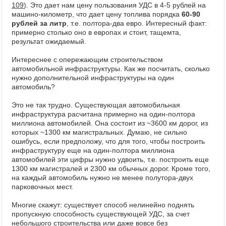
109
). Это дает нам цену пользования УДС в 4-5 рублей на
машино-километр, что дает цену топлива порядка
60-90
рублей за литр
, т.е. полтора-два евро. Интересный факт:
примерно столько оно в европах и стоит, тащемта,
результат ожидаемый.
Интереснее с опережающим строительством
автомобильной инфраструктуры. Как же посчитать, сколько
нужно дополнительной инфраструктуры на один
автомобиль?
Это не так трудно. Существующая автомобильная
инфраструктура расчитана примерно на один-полтора
миллиона автомобилей. Она состоит из ~3600 км дорог, из
которых ~1300 км магистральных. Думаю, не сильно
ошибусь, если предположу, что для того, чтобы построить
инфраструктуру еще на один-полтора миллиона
автомобилей эти цифры нужно удвоить, т.е. построить еще
1300 км магистралей и 2300 км обычных дорог. Кроме того,
на каждый автомобиль нужно не менее полутора-двух
парковочных мест.
Многие скажут: существует способ нелинейно поднять
пропускную способность существующей УДС, за счет
небольшого строительства или даже вовсе без