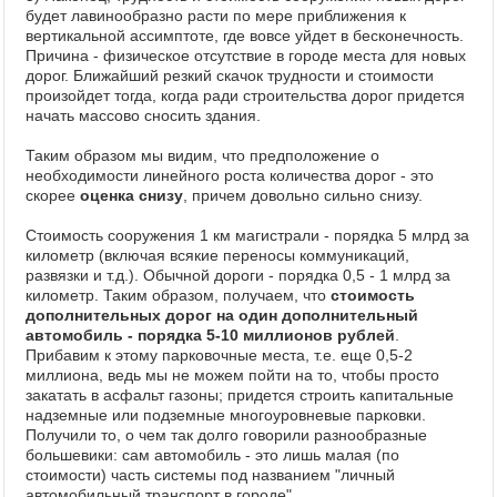
будет лавинообразно расти по мере приближения к
вертикальной ассимптоте, где вовсе уйдет в бесконечность.
Причина - физическое отсутствие в городе места для новых
дорог. Ближайший резкий скачок трудности и стоимости
произойдет тогда, когда ради строительства дорог придется
начать массово сносить здания.
Таким образом мы видим, что предположение о
необходимости линейного роста количества дорог - это
скорее
оценка снизу
, причем довольно сильно снизу.
Стоимость сооружения 1 км магистрали - порядка 5 млрд за
километр (включая всякие переносы коммуникаций,
развязки и т.д.). Обычной дороги - порядка 0,5 - 1 млрд за
километр. Таким образом, получаем, что
стоимость
дополнительных дорог на один дополнительный
автомобиль - порядка 5-10 миллионов рублей
.
Прибавим к этому парковочные места, т.е. еще 0,5-2
миллиона, ведь мы не можем пойти на то, чтобы просто
закатать в асфальт газоны; придется строить капитальные
надземные или подземные многоуровневые парковки.
Получили то, о чем так долго говорили разнообразные
большевики: сам автомобиль - это лишь малая (по
стоимости) часть системы под названием "личный
автомобильный транспорт в городе".