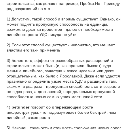
строительства, как делают, например, Пробки.Нет. Приведу
ряд возражений на это:
1) Допустим, такой способ и впрямь существует. Однако, он
может поднять пропускную способность на единицы,
возможно десятки процентов - далее от необходимости
линейного роста УДС никуда не уйти
2) Если этот способ существует - непонятно, что мешает
властям его таки применить
3) Более того, эффект от разнообразных расширений и
строительств может быть (и, как правило, бывает) куда
меньше линейного, зачастую и вовсе нулевым или даже
отрицательным, как было с Ярославкой. Даже если удастся
правильно определить узкие места УДС и расширить там,
скажем, в два раза - пропускная способность сети возрастет
не в два раза, а до значений, определяемых пропускной
способностью новых самых узких мест новой сети
4)
petunder
говорит об
опережающем
росте
инфраструктуры, что подразумевает более быстрый, чем
линейный, закон роста
5) Наконец, трудность и стоимость сооружения новых дорог