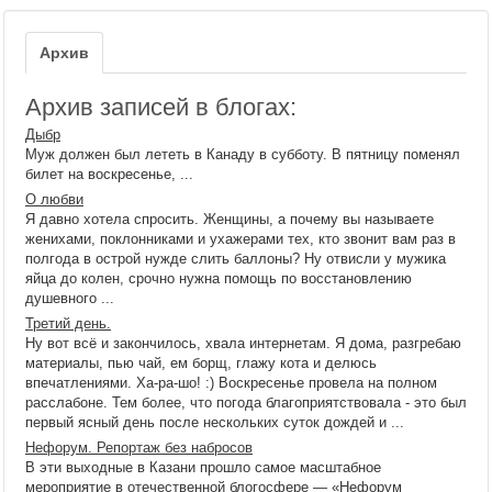
Архив
Архив записей в блогах:
Дыбр
Муж должен был лететь в Канаду в субботу. В пятницу поменял
билет на воскресенье, ...
О любви
Я давно хотела спросить. Женщины, а почему вы называете
женихами, поклонниками и ухажерами тех, кто звонит вам раз в
полгода в острой нужде слить баллоны? Ну отвисли у мужика
яйца до колен, срочно нужна помощь по восстановлению
душевного ...
Третий день.
Ну вот всё и закончилось, хвала интернетам. Я дома, разгребаю
материалы, пью чай, ем борщ, глажу кота и делюсь
впечатлениями. Ха-ра-шо! :) Воскресенье провела на полном
расслабоне. Тем более, что погода благоприятствовала - это был
первый ясный день после нескольких суток дождей и ...
Нефорум. Репортаж без набросов
В эти выходные в Казани прошло самое масштабное
мероприятие в отечественной блогосфере — «Нефорум