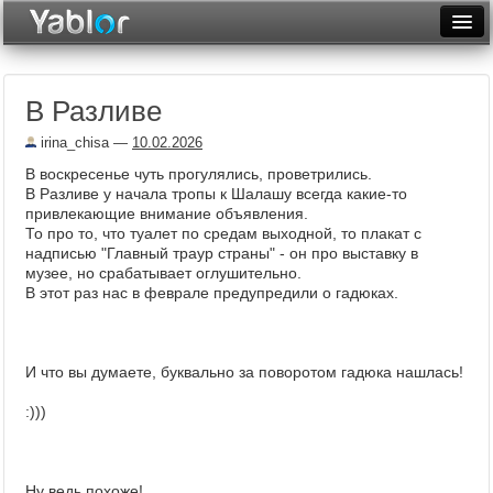
Разместить статью
Войти
В Разливе
Неделя
irina_chisa
—
10.02.2026
Месяц
В воскресенье чуть прогулялись, проветрились.
В Разливе у начала тропы к Шалашу всегда какие-то
Рейтинги
привлекающие внимание объявления.
То про то, что туалет по средам выходной, то плакат с
Архив
надписью "Главный траур страны" - он про выставку в
музее, но срабатывает оглушительно.
Фототоп
В этот раз нас в феврале предупредили о гадюках.
Видеотоп
И что вы думаете, буквально за поворотом гадюка нашлась!
:)))
Ну ведь похоже!