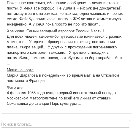
Покаянное кратенько, ибо пошли сообщения в личку и старые
посты. У меня все хорошо. Не ушла в Фейсбук (не дождетесь!),
нет аккаунтов в стограммах, контактах, одноглазниках и прочих
сетях. Фейсбук почитываю, ленту в ЖЖ читаю и комментирую
ежедневно. А у себя пока просто не про что писат ...
Храброво. Самый западный аэропорт России. Часть I
Для всех людей, какое-либо путешествие начинается с разных
моментов... У одних с бронирования гостиниц, составления
плана, сбора вещей... У других с прохождения пограничного
паспортного контроля, таможни... У третьих с посадки в
автомобиль, самолет, поезд, автобус или на борт корабля. Аэр
...
Маша на корте
Мария Шарапова в понедельник во время матча на Открытом
чемпионате Франции. ...
Фото дня
4 февраля 1935 года пущен первый испытательный поезд в
московском Метрополитене по всей его линии от станции
Сокольники до станции Парк культуры ...