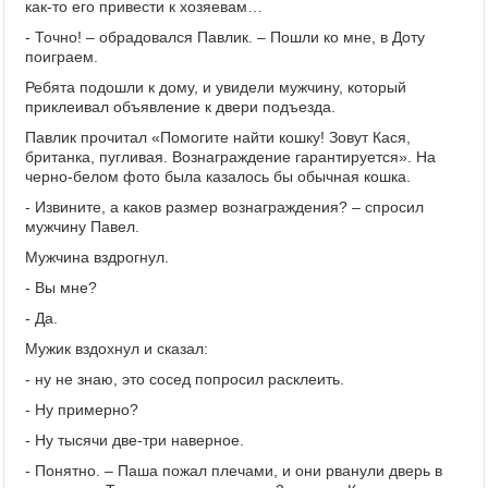
как-то его привести к хозяевам…
- Точно! – обрадовался Павлик. – Пошли ко мне, в Доту
поиграем.
Ребята подошли к дому, и увидели мужчину, который
приклеивал объявление к двери подъезда.
Павлик прочитал «Помогите найти кошку! Зовут Кася,
британка, пугливая. Вознаграждение гарантируется». На
черно-белом фото была казалось бы обычная кошка.
- Извините, а каков размер вознаграждения? – спросил
мужчину Павел.
Мужчина вздрогнул.
- Вы мне?
- Да.
Мужик вздохнул и сказал:
- ну не знаю, это сосед попросил расклеить.
- Ну примерно?
- Ну тысячи две-три наверное.
- Понятно. – Паша пожал плечами, и они рванули дверь в