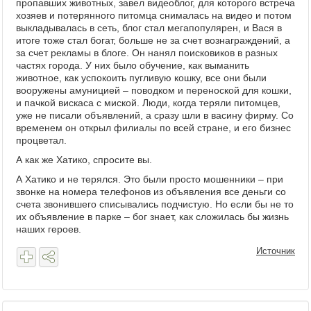
пропавших животных, завел видеоблог, для которого встреча
хозяев и потерянного питомца снималась на видео и потом
выкладывалась в сеть, блог стал мегапопулярен, и Вася в
итоге тоже стал богат, больше не за счет вознаграждений, а
за счет рекламы в блоге. Он нанял поисковиков в разных
частях города. У них было обучение, как выманить
животное, как успокоить пугливую кошку, все они были
вооружены амуницией – поводком и переноской для кошки,
и пачкой вискаса с миской. Люди, когда теряли питомцев,
уже не писали объявлений, а сразу шли в васину фирму. Со
временем он открыл филиалы по всей стране, и его бизнес
процветал.
А как же Хатико, спросите вы.
А Хатико и не терялся. Это были просто мошенники – при
звонке на номера телефонов из объявления все деньги со
счета звонившего списывались подчистую. Но если бы не то
их объявление в парке – бог знает, как сложилась бы жизнь
наших героев.
Источник