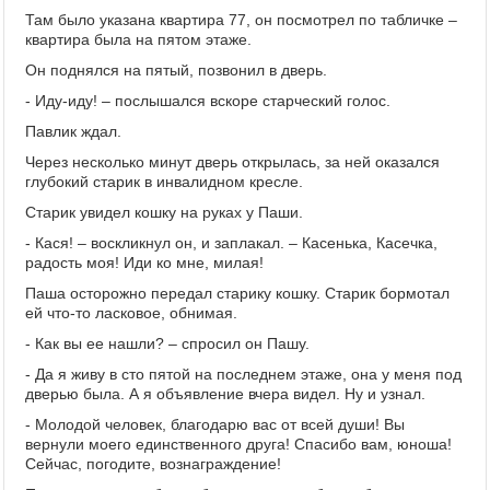
Там было указана квартира 77, он посмотрел по табличке –
квартира была на пятом этаже.
Он поднялся на пятый, позвонил в дверь.
- Иду-иду! – послышался вскоре старческий голос.
Павлик ждал.
Через несколько минут дверь открылась, за ней оказался
глубокий старик в инвалидном кресле.
Старик увидел кошку на руках у Паши.
- Кася! – воскликнул он, и заплакал. – Касенька, Касечка,
радость моя! Иди ко мне, милая!
Паша осторожно передал старику кошку. Старик бормотал
ей что-то ласковое, обнимая.
- Как вы ее нашли? – спросил он Пашу.
- Да я живу в сто пятой на последнем этаже, она у меня под
дверью была. А я объявление вчера видел. Ну и узнал.
- Молодой человек, благодарю вас от всей души! Вы
вернули моего единственного друга! Спасибо вам, юноша!
Сейчас, погодите, вознаграждение!