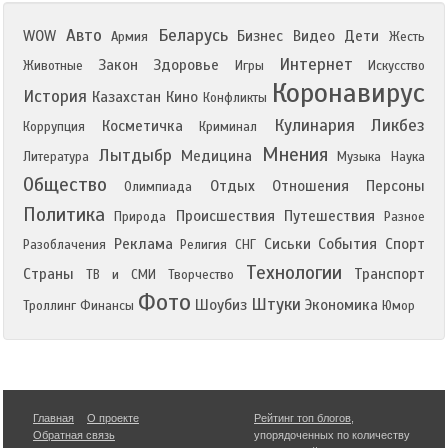
Авто
Беларусь
WOW
Бизнес
Видео
Дети
Армия
Жесть
Интернет
Закон
Здоровье
Животные
Игры
Искусство
Коронавирус
История
Казахстан
Кино
Конфликты
Кулинария
Ликбез
Косметичка
Коррупция
Криминал
Мнения
Лытдыбр
Медицина
Литература
Музыка
Наука
Общество
Отдых
Отношения
Персоны
Олимпиада
Политика
Происшествия
Путешествия
Природа
Разное
Реклама
Сиськи
События
Спорт
Разоблачения
Религия
СНГ
Технологии
Страны
Транспорт
ТВ и СМИ
Творчество
Фото
Штуки
Шоубиз
Экономика
Троллинг
Финансы
Юмор
Главная
О проекте
Рейтинг топ блогов
,
Обратная связь
упорядоченных по количеству