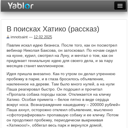
Разместить статью
Войти
В поисках Хатико (рассказ)
Неделя
imnotsaint
—
12.02.2025
Месяц
Павлик искал идею бизнеса. После того, как он посмотрел
вебинар Николая Баксова, он затосковал. По ночам сидел
Рейтинги
на кухне, курил, смотрел на Луну, и мечтал о том, как он
придумает гениальную идею для своего дела, и за пару
Архив
месяцев станет миллионером.
Идея пришла внезапно. Как-то утром он делал утреннюю
Фототоп
пробежку в парке, и в глаза бросилось объявление,
наклеенное на дереве. Там было много нулей, а на нули
Видеотоп
Паша реагировал быстро. Он подошел и прочитал
«Пропала собака породы хаски. Откликается на кличку
Хатико. Особая примета – белое пятно в виде сердца
вокруг носа. Вознаграждение нашедшему – 200000 рублей»
Паша ахнул, осторожно отклеил объявление, мысленно
«сфотографировал» пропавшую собаку и ее кличку. Потом
он продолжил пробежку, периодически выкрикивая
«Хатикооо!», оббегал весь парк и вернулся домой,