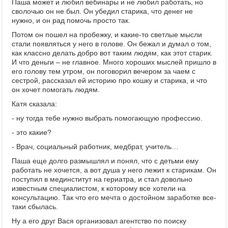
Паша может и любил вебинары и не любил работать, но
сволочью он не был. Он убедил старика, что денег не
нужно, и он рад помочь просто так.
Потом он пошел на пробежку, и какие-то светлые мысли
стали появляться у него в голове. Он бежал и думал о том,
как классно делать добро вот таким людям, как этот старик.
И что деньги – не главное. Много хороших мыслей пришло в
его голову тем утром, он поговорил вечером за чаем с
сестрой, рассказал ей историю про кошку и старика, и что
он хочет помогать людям.
Катя сказала:
- ну тогда тебе нужно выбрать помогающую профессию.
- это какие?
- Врач, социальный работник, медбрат, учитель…
Паша еще долго размышлял и понял, что с детьми ему
работать не хочется, а вот душа у него лежит к старикам. Он
поступил в мединститут на гериатра, и стал довольно
известным специалистом, к которому все хотели на
консультацию. Так что его мечта о достойном заработке все-
таки сбылась.
Ну а его друг Вася организовал агентство по поиску