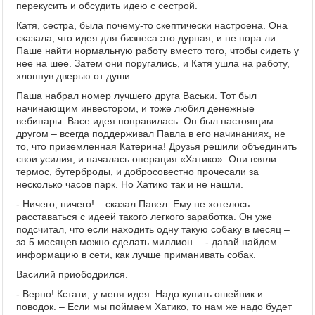
перекусить и обсудить идею с сестрой.
Катя, сестра, была почему-то скептически настроена. Она
сказала, что идея для бизнеса это дурная, и не пора ли
Паше найти нормальную работу вместо того, чтобы сидеть у
нее на шее. Затем они поругались, и Катя ушла на работу,
хлопнув дверью от души.
Паша набрал номер лучшего друга Васьки. Тот был
начинающим инвестором, и тоже любил денежные
вебинары. Васе идея понравилась. Он был настоящим
другом – всегда поддерживал Павла в его начинаниях, не
то, что приземленная Катерина! Друзья решили объединить
свои усилия, и началась операция «Хатико». Они взяли
термос, бутерброды, и добросовестно прочесали за
несколько часов парк. Но Хатико так и не нашли.
- Ничего, ничего! – сказал Павел. Ему не хотелось
расставаться с идеей такого легкого заработка. Он уже
подсчитал, что если находить одну такую собаку в месяц –
за 5 месяцев можно сделать миллион… - давай найдем
информацию в сети, как лучше приманивать собак.
Василий приободрился.
- Верно! Кстати, у меня идея. Надо купить ошейник и
поводок. – Если мы поймаем Хатико, то нам же надо будет