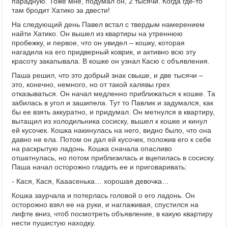
парадную. Тоже мне, подумал он, 2 тысячи. Когда где-то
там бродит Хатико за двести!
На следующий день Павел встал с твердым намерением
найти Хатико. Он вышел из квартиры на утреннюю
пробежку, и первое, что он увидел – кошку, которая
нагадила на его придверный коврик, и активно всю эту
красоту закапывала. В кошке он узнал Касю с объявления.
Паша решил, что это добрый знак свыше, и две тысячи –
это, конечно, немного, но от такой халявы грех
отказываться. Он начал медленно приближаться к кошке. Та
забилась в угол и зашипела. Тут то Павлик и задумался, как
бы ее взять аккуратно, и придумал. Он метнулся в квартиру,
вытащил из холодильника сосиску, вышел к кошке и кинул
ей кусочек. Кошка накинулась на него, видно было, что она
давно не ела. Потом он дал ей кусочек, положив его к себе
на раскрытую ладонь. Кошка сначала опасливо
отшатнулась, но потом приблизилась и вцепилась в сосиску.
Паша начал осторожно гладить ее и приговаривать:
- Кася, Кася, Кааасенька… хорошая девочка…
Кошка заурчала и потерлась головой о его ладонь. Он
осторожно взял ее на руки, и наглаживая, спустился на
лифте вниз, чтоб посмотреть объявление, в какую квартиру
нести пушистую находку.