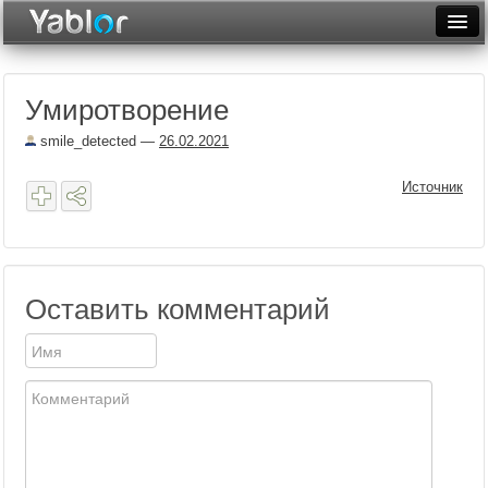
Разместить статью
Войти
Умиротворение
Неделя
smile_detected
—
26.02.2021
Месяц
Источник
Рейтинги
Архив
Фототоп
Оставить комментарий
Видеотоп