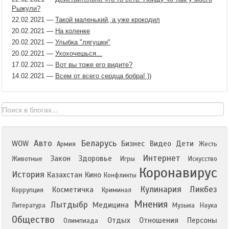
Рыжули?
22.02.2021
—
Такой маленький, а уже крокодил
20.02.2021
—
На коленке
20.02.2021
—
Улыбка "лягушки"
20.02.2021
—
Ухохочешься...
17.02.2021
—
Вот вы тоже его видите?
14.02.2021
—
Всем от всего сердца бобра! ))
Авто
Беларусь
WOW
Бизнес
Видео
Дети
Армия
Жесть
Интернет
Закон
Здоровье
Животные
Игры
Искусство
Коронавирус
История
Казахстан
Кино
Конфликты
Кулинария
Ликбез
Косметичка
Коррупция
Криминал
Мнения
Лытдыбр
Медицина
Литература
Музыка
Наука
Общество
Отдых
Отношения
Персоны
Олимпиада