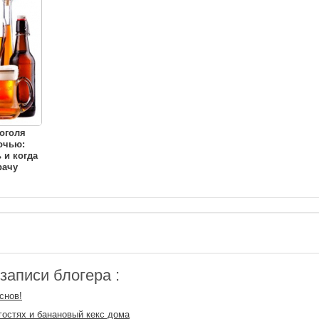
оголя
очью:
 и когда
рачу
аписи блогера :
снов!
гостях и банановый кекс дома