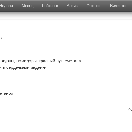
Неделя
Месяц
Рейтинги
Архив
Фототоп
Видеотоп
3
 огурцы, помидоры, красный лук, сметана.
и и сердечками индейки.
етаной
Ис