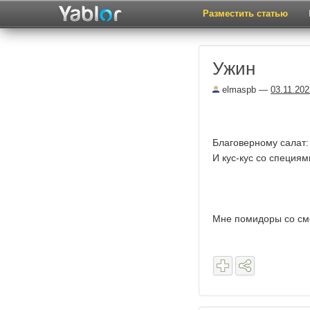
Разместить статью
Ужин
elmaspb
—
03.11.202
Благоверному салат:
И кус-кус со специям
Мне помидоры со см