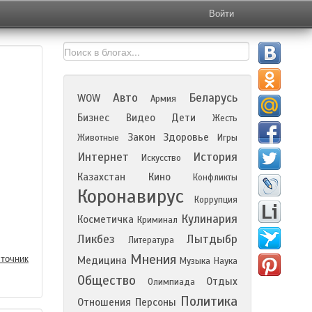
Войти
Авто
Беларусь
WOW
Армия
Бизнес
Видео
Дети
Жесть
Закон
Здоровье
Животные
Игры
Интернет
История
Искусство
Казахстан
Кино
Конфликты
Коронавирус
Коррупция
Кулинария
Косметичка
Криминал
Ликбез
Лытдыбр
Литература
Мнения
точник
Медицина
Музыка
Наука
Общество
Отдых
Олимпиада
Политика
Отношения
Персоны