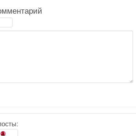
омментарий
посты: