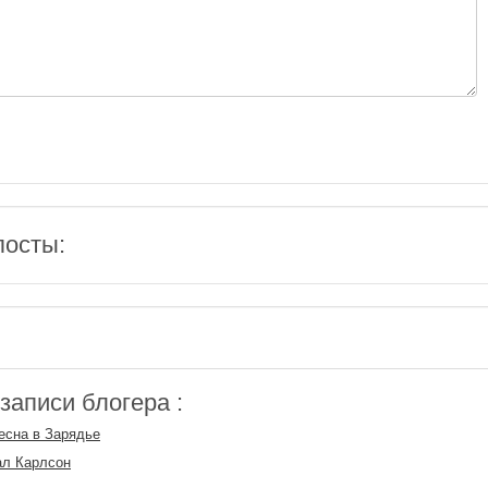
посты:
аписи блогера :
есна в Зарядье
ал Карлсон