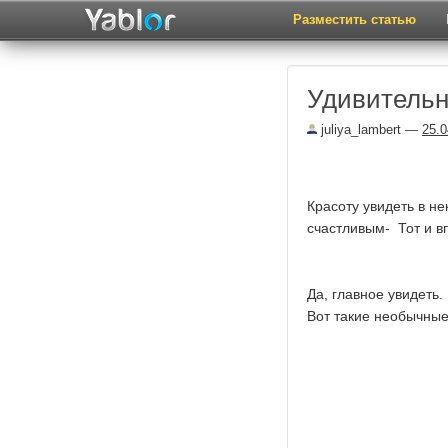
Разместить статью
Удивительн
juliya_lambert
—
25.0
Красоту увидеть в н
счастливым- Тот и в
Да, главное увидеть.
Вот такие необычные