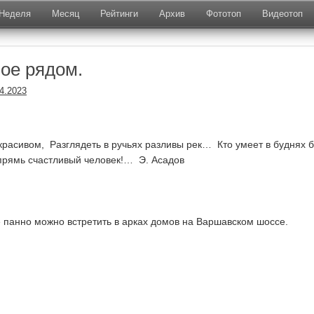
Неделя
Месяц
Рейтинги
Архив
Фототоп
Видеотоп
ое рядом.
4.2023
екрасивом, Разглядеть в ручьях разливы рек… Кто умеет в буднях 
прямь счастливый человек!… Э. Асадов
 панно можно встретить в арках домов на Варшавском шоссе.