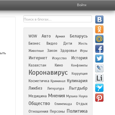
Войти
Авто
Беларусь
WOW
Армия
Бизнес
Видео
Дети
Жесть
Закон
Здоровье
Животные
Игры
быть
Интернет
История
Искусство
Казахстан
Кино
Конфликты
Коронавирус
Коррупция
Кулинария
Косметичка
Криминал
Ликбез
Лытдыбр
Литература
Мнения
Медицина
Музыка
Наука
Общество
Отдых
Олимпиада
Политика
Отношения
Персоны