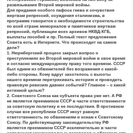
развязывание Второй мировой войны.
Для придания особого пафоса гнева и сочувствия
жертвам репрессий, осуждения сталинизма, в
программе говорится о необходимости строительства
по всей стране мемориалов и памятников жертвам
репрессий, публикации всех архивов НКВД-КГБ,
выплаты пособий и пр. Полный текст предложения
Совета есть в Интернете. Что происходит на самом
деле?
1. Нюрнбергский процесс закрыл вопрос о
преступлениях во Второй мировой войне в свое время
и согласно международному праву того времени. СССР
был одним из обвинителей без возражения с какой-
либо стороны. Кому вдруг захотелось с высоты
нашего времени перетряхивать историю и проводить
правовую ревизию давних событий? Главное – с какой
истинной целью?
2. Советского Союза как субъекта права уже нет. А РФ
не является преемником СССР в части ответственности
за советскую политику и ее последствия. В противном
случае все республики СССР несут равную
ответственность по обвинениям и искам к Советскому
Союзу. По действующему законодательству РФ
является преемником СССР исключительно в части