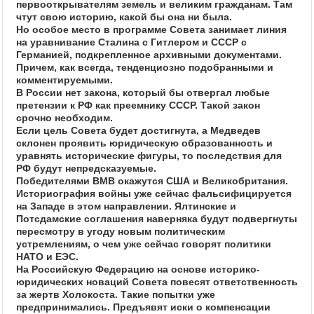
первооткрывателям земель и великим гражданам. Там
чтут свою историю, какой бы она ни была.
Но особое место в программе Совета занимает линия
на уравнивание Сталина с Гитлером и СССР с
Германией, подкрепленное архивными документами.
Причем, как всегда, тенденциозно подобранными и
комментируемыми.
В России нет закона, который бы отвергал любые
претензии к РФ как преемнику СССР. Такой закон
срочно необходим.
Если цель Совета будет достигнута, а Медведев
склонен проявить юридическую образованность и
уравнять исторические фигуры, то последствия для
РФ будут непредсказуемые.
Победителями ВМВ окажутся США и Великобритания.
Историография войны уже сейчас фальсифицируется
на Западе в этом направлении. Ялтинские и
Потсдамские соглашения наверняка будут подвергнуты
пересмотру в угоду новым политическим
устремлениям, о чем уже сейчас говорят политики
НАТО и ЕЭС.
На Российскую Федерацию на основе историко-
юридических новаций Совета повесят ответственность
за жертв Холокоста. Такие попытки уже
предпринимались. Предъявят иски о компенсации