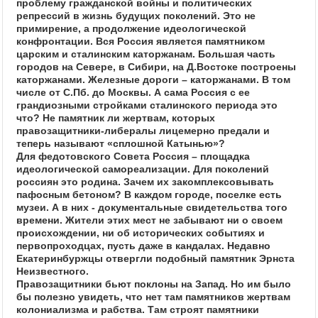
проблему гражданской войны и политических
репрессий в жизнь будущих поколений. Это не
примирение, а продолжение идеологической
конфронтации. Вся Россия является памятником
царским и сталинским каторжанам. Большая часть
городов на Севере, в Сибири, на Д.Востоке построены
каторжанами. Железные дороги – каторжанами. В том
числе от С.Пб. до Москвы. А сама Россия с ее
грандиозными стройками сталинского периода это
что? Не памятник ли жертвам, которых
правозащитники-либералы лицемерно предали и
теперь называют «сплошной Катынью»?
Для федотовского Совета Россия – площадка
идеологической самореализации. Для поколений
россиян это родина. Зачем их закомплексовывать
пафосным бетоном? В каждом городе, поселке есть
музеи. А в них - документальные свидетельства того
времени. Жители этих мест не забывают ни о своем
происхождении, ни об исторических событиях и
первопроходцах, пусть даже в кандалах. Недавно
Екатеринбуржцы отвергли подобный памятник Эрнста
Неизвестного.
Правозащитники бьют поклоны на Запад. Но им было
бы полезно увидеть, что нет там памятников жертвам
колониализма и рабства. Там строят памятники