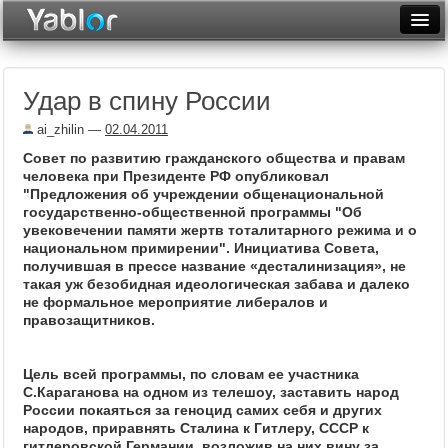
Разместить статью
Войти
Удар в спину России
Неделя
ai_zhilin
—
02.04.2011
Месяц
Совет по развитию гражданского общества и правам
человека при Президенте РФ опубликовал
Рейтинги
"Предложения об учреждении общенациональной
государственно-общественной программы "Об
Архив
увековечении памяти жертв тоталитарного режима и о
национальном примирении". Инициатива Совета,
Фототоп
получившая в прессе название «десталинизация», не
такая уж безобидная идеологическая забава и далеко
Видеотоп
не формальное мероприятие либералов и
правозащитников.
Цель всей программы, по словам ее участника
С.Караганова на одном из телешоу, заставить народ
России покаяться за геноцид самих себя и других
народов, приравнять Сталина к Гитлеру, СССР к
гитлеровской Германии, возложив на них вину за