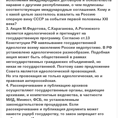
исполнения международных договоров и обязательств
наравне с другими республиками, о чем подписаны
соответствующие международные соглашения. Кому и
с какой целью захотелось взвалить на Россию
спорную вину СССР за события первой половины ХХI
века?
3. Акция М.Федотова, С.Караганова, А.Рогинского
является идеологической и претендует на
государственную программу. Согласно ст.13
Конституции РФ навязывание государственной
идеологии всему населению России недопустимо. В РФ
установлено идеологическое разнообразие. Подобная
акция может быть общественной в рамках
негосударственных гражданских объединений, но
никак не государственной. Поэтому само предложение
Совета является идеологической провокацией.
Но эта провокация не только идеологическая, но и
правовая антироссийская.
4. Рассекречивание и публикацию архивов
осуществляют государственные органы, ведающие
архивами, и компетентные ведомства, в частности
МИД, Минюст, ФСБ, по установленным
законодательством процедурам. Если
рассекречивание и публикация документа может
нанести ущерб государству, то закон запрещает его