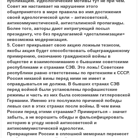
публикацию. Идеологические мотивы тут не при чем.
Совет же настаивает на нарушении этого
общепринятого в мире правила во имя достижения
своей идеологической цели – антисоветской,
антикоммунистической, антисталинской пропаганды.
Более того, авторы дают интригующий посыл
президенту, что без предлагаемой «десталинизации»
невозможна модернизация.
5. Совет прикрывает свою акцию ложным тезисом,
якобы акция будет способствовать общегражданскому
примирению, окончанию гражданской войны в
обществе и взаимопониманию с бывшими советскими
республиками и странами СЭВ. Это ложь! Советские
республики равно ответственны по претензиям к СССР.
Россия никакой вины перед ними не имеет и
оправдываться не должна. В бывших странах СЭВ
перед войной были установлены профашистские
режимы и часть из них была союзниками гитлеровской
Германии. Именно это послужило причиной победы
левых сил в этих странах после войны. В чем вина
России перед этими странами? Примириться – значит
забыть, а не ворошить обиды и фальсифицировать
историю в угоду новой антисоветской и
антикоммунистической идеологии.
Превращение России в сплошной мемориал перенесет