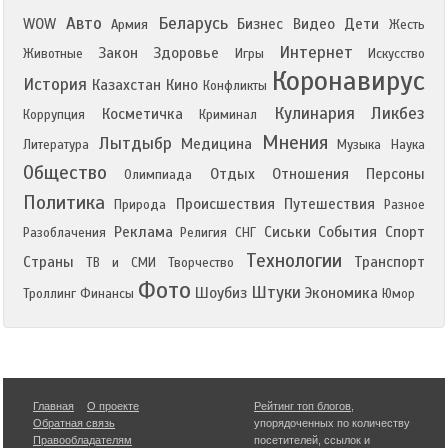
Авто
Беларусь
WOW
Бизнес
Видео
Дети
Армия
Жесть
Интернет
Закон
Здоровье
Животные
Игры
Искусство
Коронавирус
История
Казахстан
Кино
Конфликты
Кулинария
Ликбез
Косметичка
Коррупция
Криминал
Мнения
Лытдыбр
Медицина
Литература
Музыка
Наука
Общество
Отдых
Отношения
Персоны
Олимпиада
Политика
Происшествия
Путешествия
Природа
Разное
Реклама
Сиськи
События
Спорт
Разоблачения
Религия
СНГ
Технологии
Страны
Транспорт
ТВ и СМИ
Творчество
Фото
Штуки
Шоубиз
Экономика
Троллинг
Финансы
Юмор
Главная
О проекте
Рейтинг топ блогов
,
Обратная связь
упорядоченных по количеству
Правообладателям
посетителей, ссылок и