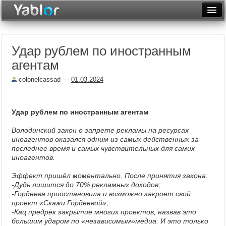
Разместить статью
Войти
Удар рублем по иностранным
Неделя
агентам
Месяц
colonelcassad
—
01.03.2024
Рейтинги
Архив
Удар рублем по иностранным агентам
Володинский закон о запрете рекламы на ресурсах
Фототоп
иноагентов оказался одним из самых действенных за
последнее время и самых чувствительных для самих
Видеотоп
иноагентов.
Эффект пришёл моментально. После принятия закона:
-Дудь лишится до 70% рекламных доходов;
-Гордеева приостановила и возможно закроет свой
проект «Скажи Гордеевой»;
-Кац предрёк закрытие многих проектов, назвав это
большим ударом по «независимым»медиа. И это только