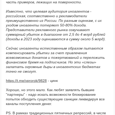
часть примеров, лежащих на поверхности.
Известно, что целевая аудитория иноагентов -
российская, соотвественно и рекламодатели
преимущественно из России. По разным оценкам, с их
уходом иноагенты потеряют 50-80% дохода.
Представители рекламного рынка озвучивают
суммарный убыток в диапазоне от 2,5 до 4 млрд рублей
(доходы в 2023 году оцениваются в сумму около 5 млрд).
Сейчас иноагенты естественным образом пытаются
компенсировать убытки за счет привлечения
всевозможных донатов и пожертвований и переложить
финансовое бремя на подписчиков. Но эти «слезы»
залатать огромные дыры в иноагентских бюджетах
точно не смогут.
https://t.me/vprorok/9828
- цинк
Хорошо, но этого мало. Как любят заявлять бывшие
"партнеры" - надо искать возможности блокирование
попыток обходить существующие санкции ликвидируя все
каналы поступления денег.
PS. В рамках традиционных пятничных репрессий, в числе