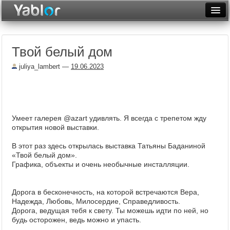
Разместить статью
Войти
Твой белый дом
Неделя
juliya_lambert
—
19.06.2023
Месяц
Рейтинги
Архив
Умеет галерея @azart удивлять. Я всегда с трепетом жду
открытия новой выставки.
Фототоп
В этот раз здесь открылась выставка Татьяны Баданиной
Видеотоп
«Твой белый дом».
Графика, объекты и очень необычные инсталляции.
Дорога в бесконечность, на которой встречаются Вера,
Надежда, Любовь, Милосердие, Справедливость.
Дорога, ведущая тебя к свету. Ты можешь идти по ней, но
будь осторожен, ведь можно и упасть.