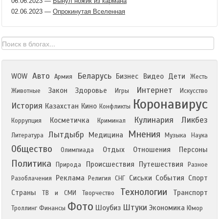
06.06.2023
—
Вынул ножик из кармана
02.06.2023
—
Опрокинутая Вселенная
Авто
Беларусь
WOW
Бизнес
Видео
Дети
Армия
Жесть
Интернет
Закон
Здоровье
Животные
Игры
Искусство
Коронавирус
История
Казахстан
Кино
Конфликты
Кулинария
Ликбез
Косметичка
Коррупция
Криминал
Мнения
Лытдыбр
Медицина
Литература
Музыка
Наука
Общество
Отдых
Отношения
Персоны
Олимпиада
Политика
Происшествия
Путешествия
Природа
Разное
Реклама
Сиськи
События
Спорт
Разоблачения
Религия
СНГ
Технологии
Страны
Транспорт
ТВ и СМИ
Творчество
Фото
Штуки
Шоубиз
Экономика
Троллинг
Финансы
Юмор