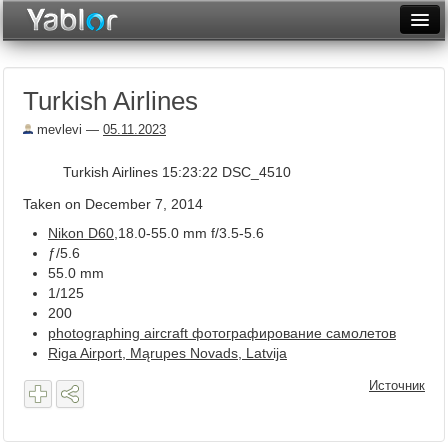
Разместить статью
Войти
Turkish Airlines
Неделя
mevlevi
—
05.11.2023
Месяц
Turkish Airlines 15:23:22 DSC_4510
Рейтинги
Taken on December 7, 2014
Архив
Nikon D60
,18.0-55.0 mm f/3.5-5.6
ƒ/5.6
Фототоп
55.0 mm
1/125
Видеотоп
200
photographing aircraft фотографирование самолетов
Riga Airport, Mąrupes Novads, Latvija
Источник