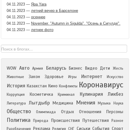
04.11.2023
—
Яра Yara
04.11.2023
—
летний вечер в Барселоне
04.11.2023
—
осеннее
04.11.2023
—
November. "Autumn in Sigulda". "Осень в Сигулде".
04.11.2023
—
летнее фото
Авто
Беларусь
WOW
Бизнес
Видео
Дети
Армия
Жесть
Интернет
Закон
Здоровье
Животные
Игры
Искусство
Коронавирус
История
Казахстан
Кино
Конфликты
Кулинария
Ликбез
Косметичка
Коррупция
Криминал
Мнения
Лытдыбр
Медицина
Литература
Музыка
Наука
Общество
Отдых
Отношения
Персоны
Олимпиада
Политика
Происшествия
Путешествия
Природа
Разное
Реклама
Сиськи
События
Спорт
Разоблачения
Религия
СНГ