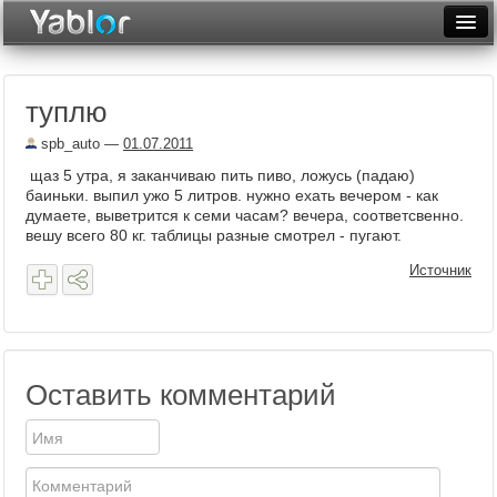
Разместить статью
Войти
туплю
Неделя
spb_auto
—
01.07.2011
Месяц
щаз 5 утра, я заканчиваю пить пиво, ложусь (падаю)
баиньки. выпил ужо 5 литров. нужно ехать вечером - как
Рейтинги
думаете, выветрится к семи часам? вечера, соответсвенно.
вешу всего 80 кг. таблицы разные смотрел - пугают.
Архив
Источник
Фототоп
Видеотоп
Оставить комментарий