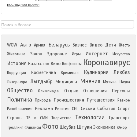
последнее время
Авто
Беларусь
WOW
Бизнес
Видео
Дети
Армия
Жесть
Интернет
Закон
Здоровье
Животные
Игры
Искусство
Коронавирус
История
Казахстан
Кино
Конфликты
Кулинария
Ликбез
Косметичка
Коррупция
Криминал
Мнения
Лытдыбр
Медицина
Литература
Музыка
Наука
Общество
Отдых
Отношения
Персоны
Олимпиада
Политика
Происшествия
Путешествия
Природа
Разное
Реклама
Сиськи
События
Спорт
Разоблачения
Религия
СНГ
Технологии
Страны
Транспорт
ТВ и СМИ
Творчество
Фото
Штуки
Шоубиз
Экономика
Троллинг
Финансы
Юмор