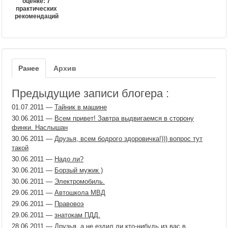
оценке: 7
практических
рекомендаций
Ранее
Архив
Предыдущие записи блогера :
01.07.2011
—
Тайник в машине
30.06.2011
—
Всем привет! Завтра выдвигаемся в сторону
финки. Наслышан
30.06.2011
—
Друзья, всем бодрого здоровичка!))) вопрос тут
такой
30.06.2011
—
Надо ли?
30.06.2011
—
Борзый мужик )
30.06.2011
—
Электромобиль.
29.06.2011
—
Автошкола МВД
29.06.2011
—
Правовоэ
29.06.2011
—
знатокам ПДД.
28.06.2011
—
Друзья, а не ездил ли кто-нибудь из вас в