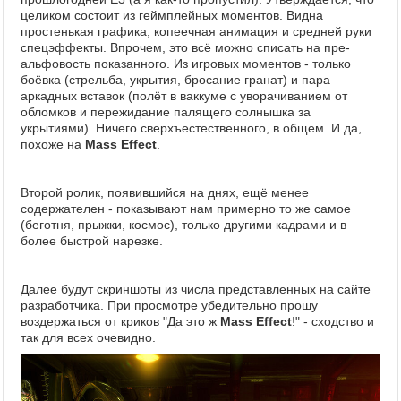
целиком состоит из геймплейных моментов. Видна
простенькая графика, копеечная анимация и средней руки
спецэффекты. Впрочем, это всё можно списать на пре-
альфовость показанного. Из игровых моментов - только
боёвка (стрельба, укрытия, бросание гранат) и пара
аркадных вставок (полёт в ваккуме с уворачиванием от
обломков и пережидание палящего солнышка за
укрытиями). Ничего сверхъестественного, в общем. И да,
похоже на
Mass Effect
.
Второй ролик, появившийся на днях, ещё менее
содержателен - показывают нам примерно то же самое
(беготня, прыжки, космос), только другими кадрами и в
более быстрой нарезке.
Далее будут скриншоты из числа представленных на сайте
разработчика. При просмотре убедительно прошу
воздержаться от криков "Да это ж
Mass Effect
!" - сходство и
так для всех очевидно.