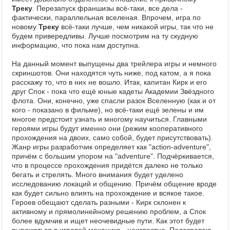
Треку
. Перезапуск франшизы всё-таки, все дела -
фактически, параллельная вселеная. Впрочем, игра по
новому
Треку
всё-таки лучше, чем никакой игры, так что не
будем привередливы. Лучше посмотрим на ту скудную
информацию, что пока нам доступна.
На данный момент выпущены два трейлера игры и немного
скриншотов. Они находятся чуть ниже, под катом, а я пока
расскажу то, что в них не вошло. Итак, капитан Кирк и его
друг Спок - пока что ещё юные кадеты Академии Звёздного
флота. Они, конечно, уже спасли разок Вселенную (как и от
кого - показано в фильме), но всё-таки ещё зелены и им
многое предстоит узнать и многому научиться. Главными
героями игры будут именно они (режим кооперативного
прохождения на двоих, само собой, будет присутствовать).
Жанр игры разработчик определяет как "action-adventure",
причём с большим упором на "adventure". Подчёркивается,
что в процессе прохождения придётся далеко не только
бегать и стрелять. Много внимания будет уделено
исследованию локаций и общению. Причём общение вроде
как будет сильно влиять на прохождение и всякое такое.
Героев обещают сделать разными - Кирк склонен к
активному и прямолинейному решению проблем, а Спок
более вдумчив и ищет неочевидные пути. Как этот будет