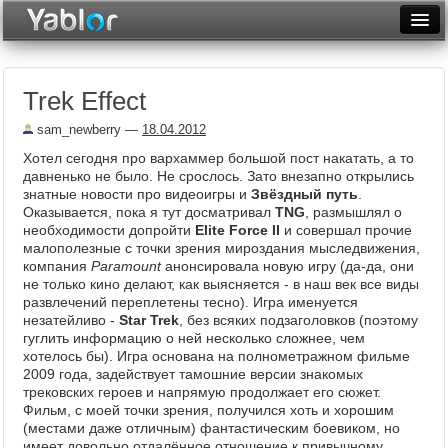
Разместить статью
Войти
Trek Effect
Неделя
sam_newberry
—
18.04.2012
Месяц
Хотел сегодня про вархаммер большой пост накатать, а то
давненько не было. Не срослось. Зато внезапно открылись
Рейтинги
знатные новости про видеоигры и
Звёздный путь
.
Оказывается, пока я тут досматривал
TNG
, размышлял о
Архив
необходимости допройти
Elite Force II
и совершал прочие
малополезные с точки зрения мироздания мыследвижения,
Фототоп
компания
Paramount
анонсировала новую игру (да-да, они
не только кино делают, как выясняется - в наш век все виды
Видеотоп
развлечений переплетены тесно). Игра именуется
незатейливо -
Star Trek
, без всяких подзаголовков (поэтому
гуглить информацию о ней несколько сложнее, чем
хотелось бы). Игра основана на полнометражном фильме
2009 года, задействует тамошние версии знакомых
трековских героев и напрямую продолжает его сюжет.
Фильм, с моей точки зрения, получился хоть и хорошим
(местами даже отличным) фантастическим боевиком, но
имеет довольно отдалённое отношение к привычному