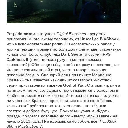
Разработчиком выступает
Digital Extremes
- руку они
приложили много к чему хорошему, от
Unreal
до
BioShock
,
но на вспомогательных ролях. Самостоятельных работ у
них на текущий момент, по большому счёту, две: старенькая
кривенькая бегалка-рубилка
Dark Sector
и свежий FPS
Darkness II
(тоже, положа руку на сердце, весьма
кривенький). Обе вещи звёзд с неба ни разу не хватают, так
что перспективы новой игры, честно говоря, выглядят
довольно бледно. Сценарий для игры пишет Марианна
Кравчик - она известна как один их соавторов культовой
серии приставочных экшенов
God of War
. С этими играми я
не знаком, но консольщики о них отзываются в основном в
крайне положительном ключе. Интересно только, получится
ли у госпожи Кравчик переключиться с античного "кровь-
кишки-секс" рубилова на хоть и опасное, но всё-таки
светлое и доброе будущее. Поживём - увидим. Ждать,
правда, придётся довольно долго - выход игры заявлен на
начало 2013 года. Платформы, само собой, все:
PC
,
Xbox
360
и
PlayStation 3
.