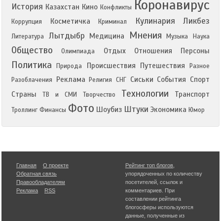
Коронавирус
История
Казахстан
Кино
Конфликты
Кулинария
Ликбез
Косметичка
Коррупция
Криминал
Мнения
Лытдыбр
Медицина
Литература
Музыка
Наука
Общество
Отдых
Отношения
Персоны
Олимпиада
Политика
Происшествия
Путешествия
Природа
Разное
Реклама
Сиськи
События
Спорт
Разоблачения
Религия
СНГ
Технологии
Страны
Транспорт
ТВ и СМИ
Творчество
Фото
Штуки
Шоубиз
Экономика
Троллинг
Финансы
Юмор
Главная
О проекте
Рейтинг топ блогов
,
Обратная связь
упорядоченных по количеству
Правообладателям
посетителей, ссылок и
Реклама
RSS
комментариев. При
составлении рейтинга
блогосферы используются
данные, полученные из