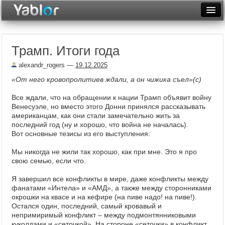
Разместить статью
Войти
Трамп. Итоги года
Неделя
alexandr_rogers
—
19.12.2025
Месяц
«От него кровопролитиев ждали, а он чижика съел»(с)
Рейтинги
Все ждали, что на обращении к нации Трамп объявит войну
Венесуэле, но вместо этого Донни принялся рассказывать
Архив
американцам, как они стали замечательно жить за
последний год (ну и хорошо, что война не началась).
Фототоп
Вот основные тезисы из его выступления:
Видеотоп
Мы никогда не жили так хорошо, как при мне. Это я про
свою семью, если что.
Я завершил все конфликты в мире, даже конфликты между
фанатами «Интела» и «АМД», а также между сторонниками
окрошки на квасе и на кефире (на пиве надо! на пиве!).
Остался один, последний, самый кровавый и
непримиримый конфликт – между подмонтянниковыми
куколдами и «сеточкой». На стороне «сеточки» в конфликт