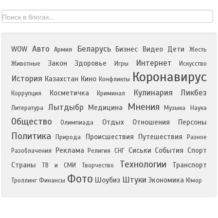
Авто
Беларусь
WOW
Бизнес
Видео
Дети
Армия
Жесть
Интернет
Закон
Здоровье
Животные
Игры
Искусство
Коронавирус
История
Казахстан
Кино
Конфликты
Кулинария
Ликбез
Косметичка
Коррупция
Криминал
Мнения
Лытдыбр
Медицина
Литература
Музыка
Наука
Общество
Отдых
Отношения
Персоны
Олимпиада
Политика
Происшествия
Путешествия
Природа
Разное
Реклама
Сиськи
События
Спорт
Разоблачения
Религия
СНГ
Технологии
Страны
Транспорт
ТВ и СМИ
Творчество
Фото
Штуки
Шоубиз
Экономика
Троллинг
Финансы
Юмор