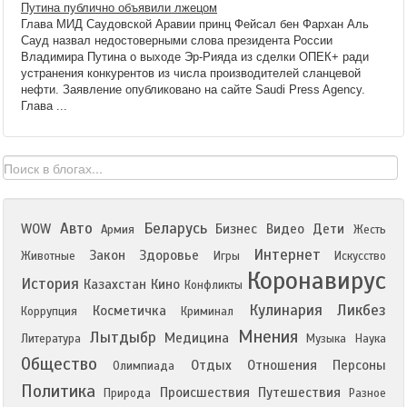
Путина публично объявили лжецом
Глава МИД Саудовской Аравии принц Фейсал бен Фархан Аль
Сауд назвал недостоверными слова президента России
Владимира Путина о выходе Эр-Рияда из сделки ОПЕК+ ради
устранения конкурентов из числа производителей сланцевой
нефти. Заявление опубликовано на сайте Saudi Press Agency.
Глава ...
Авто
Беларусь
WOW
Бизнес
Видео
Дети
Армия
Жесть
Интернет
Закон
Здоровье
Животные
Игры
Искусство
Коронавирус
История
Казахстан
Кино
Конфликты
Кулинария
Ликбез
Косметичка
Коррупция
Криминал
Мнения
Лытдыбр
Медицина
Литература
Музыка
Наука
Общество
Отдых
Отношения
Персоны
Олимпиада
Политика
Происшествия
Путешествия
Природа
Разное