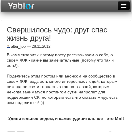
Разместить статью
Войти
Свершилось чудо: друг спас
Неделя
жизнь друга!
Месяц
alter_top
—
28.11.2012
Рейтинги
В комментариях к этому посту рассказываем о себе, о
своем ЖЖ - какие вы замечательные (потому что так и
Архив
есть!).
Поделитесь этим постом или анонсом на сообщество в
Фототоп
своем ЖЖ: ведь есть много интересных людей, которым
никогда не светит попасть в топ на главной, которым
Видеотоп
некогда заниматься постингом сутки напролет для
поддержания СК, но которым есть что сказать миру, есть
чем поделиться! :))
Удивительное рядом, и самое удивительное - это МЫ!