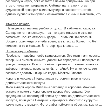
российскую науку, пока остаётся чем-то призрачным, но при
этом отнюдь не прозрачным. Счётная палата по итогам
аудиторской проверки была вынуждена засекретить отчёт,
однако журналисты сумели ознакомиться с ним и выяснить, что
...
Тяжелое начало.
Не выдержал начала учебного года... В кабинетах жара, т.к.
Солнце печет напропалую, так что даже открытые окна не
помогают. Только откроешь дверь — сильнейший сквозняк.
Вроде вторая неделя учебы всего, а в классах болеют по 6-7
человек, а то и больше. В четверг два класса, ...
Полеты над пробками
Пробок.нет приобрел себе квадрокоптер. Это отличная новость,
теперь мы сможем снимать дорожные парадоксы и перекрытые
улицы с воздуха. Все, что сейчас прячется от нашего глаза за
забором, наконец, перестанет быть тайной. Ну и, конечно, это
позволит сделать шикарные кадры Москвы. Управл ...
Король и королева Нидерландов устроили прием в честь
дипломатического корпуса
16-го января король Виллем-Александр и королева Максима
устроили прием в Королевском дворце Амстердама. Это
традиционный новогодний прием для членов дипломатического
корпуса, принцесса Беатрикс и принцесса Маргрит с супругом
также присутствовали. Фотографы поймали в объектив, как их ...