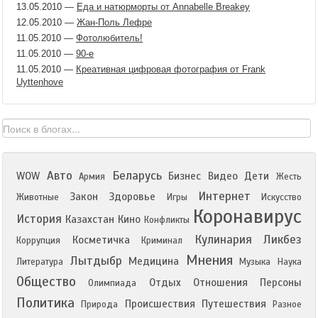
13.05.2010
—
Еда и натюрморты от Annabelle Breakey
12.05.2010
—
Жан-Поль Лефре
11.05.2010
—
Фотолюбитель!
11.05.2010
—
90-е
11.05.2010
—
Креативная цифровая фотография от Frank
Uyttenhove
Авто
Беларусь
WOW
Бизнес
Видео
Дети
Армия
Жесть
Интернет
Закон
Здоровье
Животные
Игры
Искусство
Коронавирус
История
Казахстан
Кино
Конфликты
Кулинария
Ликбез
Косметичка
Коррупция
Криминал
Мнения
Лытдыбр
Медицина
Литература
Музыка
Наука
Общество
Отдых
Отношения
Персоны
Олимпиада
Политика
Происшествия
Путешествия
Природа
Разное