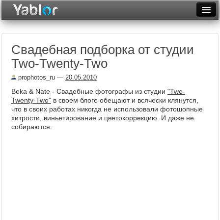
Разместить статью
Войти
Свадебная подборка от студии
Неделя
Two-Twenty-Two
Месяц
prophotos_ru
—
20.05.2010
Рейтинги
Beka & Nate - Свадебные фотографы из студии
"Two-
Twenty-Two"
в своем блоге обещают и всячески клянутся,
Архив
что в своих работах никогда не использовали фотошопные
хитрости, виньетирование и цветокоррекцию. И даже не
собираются.
Фототоп
Видеотоп