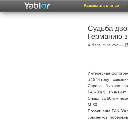
Разместить статью
Судьба дво
Германию 
diana_mihailova
—
17
Интересная фотограф
в 1944 году - союзн
Справа - бывшая со
PAK-39(r), "r"-значит 
Слева, за 50-мм нем
М-30.
Позади еще PAK-39(r
союзников, побережь