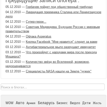
Предыдущие записи блогера :
05.12.2010
—
Горбачев пойдет под общественный трибунал
04.12.2010
—
Ликвидация преемника Сталина или Ленинградское
дело
04.12.2010
—
Супер-герои...
04.12.2010
—
Советник Медведева: Будущее России с мировым
правительством
04.12.2010
—
Облака Asperatus
04.12.2010
—
Кнопка Facebook "Мне нравится" следит за вами
03.12.2010
—
Антибактериальное мыло разрушает иммунитет
03.12.2010
—
Что произойдет с народами мира после прихода
Мошиаха?
03.12.2010
—
Количество звёзд во Вселенной, возможно,
недооценивается
03.12.2010
—
Специалисты NASA нашли на Земле "чужих"
Авто
Беларусь
WOW
Бизнес
Видео
Дети
Армия
Жесть