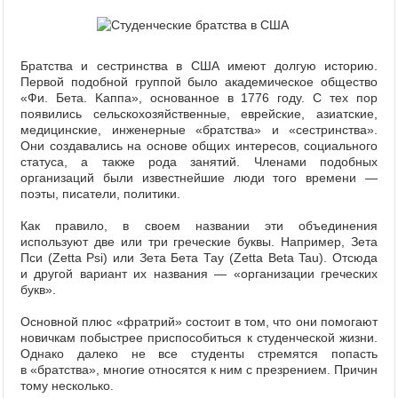
Братства и сестринства в США имеют долгую историю.
Первой подобной группой было академическое общество
«Фи. Бета. Kaппa», основанное в 1776 году. С тех пор
появились сельскохозяйственные, еврейские, азиатские,
медицинские, инженерные «братства» и «сестринства».
Они создавались на основе общих интересов, социального
статуса, а также рода занятий. Членами подобных
организаций были известнейшие люди того времени —
поэты, писатели, политики.
Как правило, в своем названии эти объединения
используют две или три греческие буквы. Например, Зета
Пси (Zetta Psi) или Зета Бета Тау (Zetta Beta Tau). Отсюда
и другой вариант их названия — «организации греческих
букв».
Основной плюс «фратрий» состоит в том, что они помогают
новичкам побыстрее приспособиться к студенческой жизни.
Однако далеко не все студенты стремятся попасть
в «братства», многие относятся к ним с презрением. Причин
тому несколько.