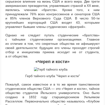
серьезное влияние на жизнь США и всего мира. Две трети
американских президентов, управлявших страной в ХХ веке,
являлись членами «братств». Кроме того, к ним
принадлежали 76% всех конгрессменов и сенаторов США
и 85% членов Верховного Суда США. В число 50-ти
крупнейших корпораций США входят 43, которыми
управляют бывшие члены студенческих «фратрий».
Однако не следует путать студенческие «братства»
с тайными студенческими организациями. Главное
их отличие в том, что секретные общества не афишируют
своей деятельности: будущие его члены проходят строгий
отбор и инициатива приема исходит не от студента,
а от общества.
«Череп и кости»
Герб тайного клуба "Череп и кости"
Пожалуй, самое известное и в то же время таинственное
студенческое общество США — это «Череп и кости», тайное
общество студентов Йельского университета. Оно было
создано в 1832 году старшекурсником Уильямом
Расселлом. Первоначально общество называлось «Клубом