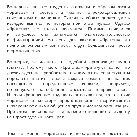
Во-первых, не все студенты согласны с образом жизни
«братьев» и «сестер», а именно непрекращающимися
вечеринками и пьянством. Типичный «брат» должен уметь
изрядно выпить, не потеряв при этом пульса. Однако
«братства» не только веселятся. Помимо вечеринок
и ритуалов, они занимаются благотворительностью
и филантропией. Но если для каких-то «братств» это
является основным занятием, то для большинства просто
формальностью.
Во-вторых, за членство в подобной организации нужно
платить. Поэтому часто «братства» критикуют за то, что
друзей здесь не приобретают, а «покупают»: если студенты
перестают платить взносы каждый семестр, то на них
накладывают определенные санкции, например,
не допускают на собрания, отказывают в праве голоса.
И если финансовые трудности затягиваются, то от таких
«братьев» и «сестер» просто-напросто отворачиваются
и запрещают с ними общаться другим членам организации.
При этом, ни хорошее, ни плохое отношение к студенту
не играет здесь никакой роли.
Тем не менее, «братства» и «сестринства» оказывают