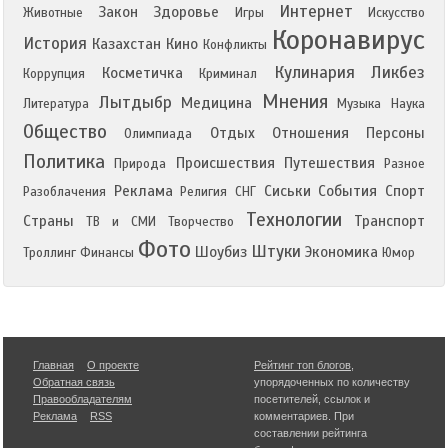
Интернет
Закон
Здоровье
Животные
Игры
Искусство
Коронавирус
История
Казахстан
Кино
Конфликты
Кулинария
Ликбез
Косметичка
Коррупция
Криминал
Мнения
Лытдыбр
Медицина
Литература
Музыка
Наука
Общество
Отдых
Отношения
Персоны
Олимпиада
Политика
Происшествия
Путешествия
Природа
Разное
Реклама
Сиськи
События
Спорт
Разоблачения
Религия
СНГ
Технологии
Страны
Транспорт
ТВ и СМИ
Творчество
Фото
Штуки
Шоубиз
Экономика
Троллинг
Финансы
Юмор
Главная
О проекте
Рейтинг топ блогов
,
Обратная связь
упорядоченных по количеству
Правообладателям
посетителей, ссылок и
Реклама
RSS
комментариев. При
составлении рейтинга