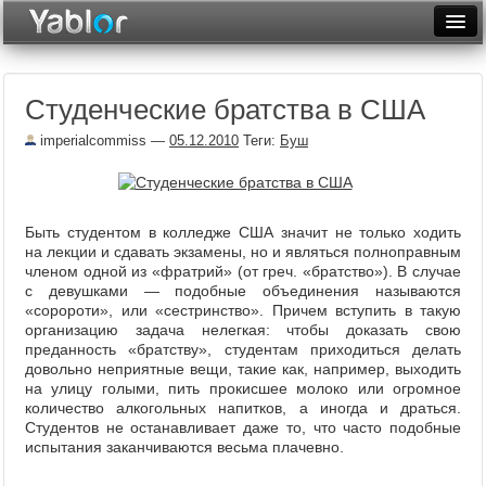
Разместить статью
Войти
Студенческие братства в США
Неделя
imperialcommiss
—
05.12.2010
Теги:
Буш
Месяц
Рейтинги
Быть студентом в колледже США значит не только ходить
Архив
на лекции и сдавать экзамены, но и являться полноправным
членом одной из «фратрий» (от греч. «братство»). В случае
Фототоп
с девушками — подобные объединения называются
«соророти», или «сестринство». Причем вступить в такую
Видеотоп
организацию задача нелегкая: чтобы доказать свою
преданность «братству», студентам приходиться делать
довольно неприятные вещи, такие как, например, выходить
на улицу голыми, пить прокисшее молоко или огромное
количество алкогольных напитков, а иногда и драться.
Студентов не останавливает даже то, что часто подобные
испытания заканчиваются весьма плачевно.