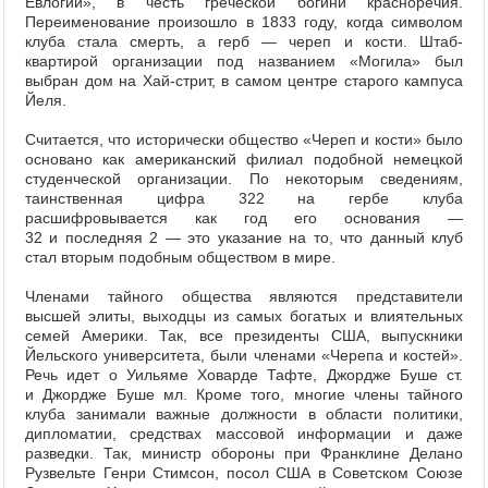
Евлогии», в честь греческой богини красноречия.
Переименование произошло в 1833 году, когда символом
клуба стала смерть, а герб — череп и кости. Штаб-
квартирой организации под названием «Могила» был
выбран дом на Хай-стрит, в самом центре старого кампуса
Йеля.
Считается, что исторически общество «Череп и кости» было
основано как американский филиал подобной немецкой
студенческой организации. По некоторым сведениям,
таинственная цифра 322 на гербе клуба
расшифровывается как год его основания —
32 и последняя 2 — это указание на то, что данный клуб
стал вторым подобным обществом в мире.
Членами тайного общества являются представители
высшей элиты, выходцы из самых богатых и влиятельных
семей Америки. Так, все президенты США, выпускники
Йельского университета, были членами «Черепа и костей».
Речь идет о Уильяме Ховарде Тафте, Джордже Буше ст.
и Джордже Буше мл. Кроме того, многие члены тайного
клуба занимали важные должности в области политики,
дипломатии, средствах массовой информации и даже
разведки. Так, министр обороны при Франклине Делано
Рузвельте Генри Стимсон, посол США в Советском Союзе