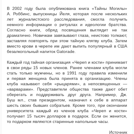
В 2002 году была опубликована книга «Тайны Могилы»
А. Роббинс, выпускницы Йеля, которая после нескольких
лет журналистского расследования, смогла получить
немного информации о ритуалах и идеологии братства.
Согласно книги, обряд посвящения выглядит не так
драматично. Новичкам завязывают глаза, неистово толкают,
заставляя повторять при этом тайную клятву клуба. Затем
вместо крови в черепе им дают выпить популярный в США
безалкогольный напиток Gatorade.
Каждый год тайная организация «Череп и кости» принимает
в свои ряды 15 новых членов. Ранее членами клуба могли
стать только мужчины, но в 1991 году правила изменили
и первая женщина была принята в организацию. Члены
клуба называют себя «рыцарями», а непосвященных —
«варварами». Представители общества также дают обет
оберегать и поддерживать друг друга. Например, Дж.
Буш мл., став президентом, назначил к себе в аппарат
шесть своих бывших собратьев. Кроме того, при окончании
университета каждый из членов клуба «Череп и кости»
получает 15 тысяч долларов в подарок. Если он женится,
то подарком являются старинные напольные часы.
Источник