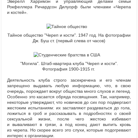
Эверелл Харримэн и управляющий делами семьи
Рокфеллера Ричардсон Дилуорф были членами «Черепа
и костей».
Тайное общество "Череп и кости". 1947 год. На фотографии
Дж. Буш ст. (первый слева от часов)
"Могила". Штаб-квартира клуба "Череп и кости".
Фотография 1900-1915 гг.
Деятельность клуба строго засекречена и его членам
запрещено выдавать любую информацию, что, в свою
очередь, порождает вокруг общества много слухов и легенд.
Особенно это касается обряда посвящения. Так, например,
некоторые утверждают, что новичков до сих пор подвергают
жестоким испытаниям: их заставляют раздеваться до гола,
ложиться в гроб и рассказывать в подробностях о своей
сексуальной жизни, после чего жестоко избивают
и вываливают в грязи, а под конец дают выпить кровь
из черепа. Но скорее всего это слухи, которые подогревают
интерес к организации.