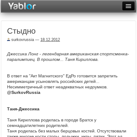
Разместить статью
Войти
Стыдно
Неделя
surkovrussia
—
18.12.2012
Месяц
Джессика Лонг - легендарная американская спортсменка-
Рейтинги
парaлимпиец. В прошлом... Таня Кириллова.
Архив
В ответ на "Акт Магнитского" ЕдРо готовится запретить
Фототоп
американцам усыновлять российских детей...
Несимметричный ответ неадекватных недоумков.
Видеотоп
@SurkovRussia
Таня-Джессика
Таня Кириллова родилась в городе Братск у
семнадцатилетних родителей.
Таня родилась без малых берцовых костей. Отсутствовали
также многие кости стопы, лодыжки, икры, пятки. Этот ад