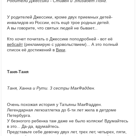
Родители Джессики - Стивен и Элизабет Лонг.
У родителей Джессики, кроме двух приемных детей-
инвалидов из России, есть ещё трое родных детей.
А вы говорите, что святых людей не бывает...
Кто хочет почитать о Джессике поподробней - вот её
вебсайт
(рекламирую с удовольствием)... А это полный
список её достижений в
Вики
.
Таня-Таня
Таня, Ханна и Рути. 3 сестры МакФадден.
Очень похожая история у Татьяны МакФадден.
Легендарная легкоатлетка до 6-ти лет жила в детдоме
Петербурга.
У безногого ребенка там даже не было коляски! Вдумайтесь
в это... Да-да, вдумайтесь.
Представьте себе девочку двух лет, трех лет, четырех, пяти,