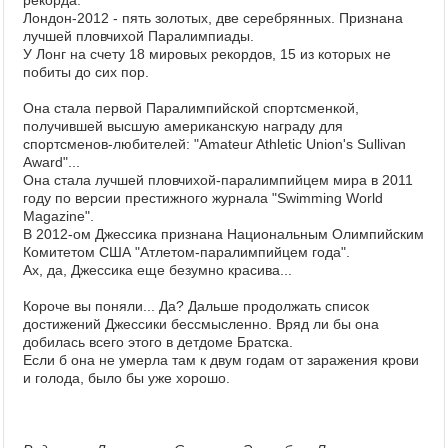
рекорда.
Лондон-2012 - пять золотых, две серебрянных. Признана
лучшей пловчихой Паралимпиады.
У Лонг на счету 18 мировых рекордов, 15 из которых не
побиты до сих пор.
Она стала первой Паралимпийской спортсменкой,
получившей высшую американскую награду для
спортсменов-любителей: "Amateur Athletic Union's Sullivan
Award"...
Она стала лучшей пловчихой-паралимпийцем мира в 2011
году по версии престижного журнала "Swimming World
Magazine".
В 2012-ом Джессика признана Национальным Олимпийским
Комитетом США "Атлетом-паралимпийцем года".
Ах, да, Джессика еще безумно красива...
Короче вы поняли... Да? Дальше продолжать список
достижений Джессики бессмысленно. Вряд ли бы она
добилась всего этого в детдоме Братска.
Если б она не умерла там к двум годам от заражения крови
и голода, было бы уже хорошо.