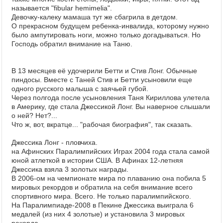
называется "fibular hemimelia".
Девочку-калеку мамаша тут же сбагрила в детдом.
О прекрасном будущем ребенка-инвалида, которому нужно
было ампутировать ноги, можно только догадываться. Но
Господь обратил внимание на Таню.
В 13 месяцев её удочерили Бетти и Стив Лонг. Обычные
пиндосы. Вместе с Таней Стив и Бетти усыновили еще
одного русского малыша с заячьей губой.
Через полгода после усыновления Таня Кириллова улетела
в Америку, где стала Джессикой Лонг. Вы наверное слышали
о ней? Нет?...
Что ж, вот, вкратце... "рабочая биография", так сказать.
Джессика Лонг - пловчиха.
на Афинских Паралимпийских Играх 2004 года стала самой
юной атлеткой в истории США. В Афинах 12-летняя
Джессика взяла 3 золотых награды.
В 2006-ом на чемпионате мира по плаванию она побила 5
мировых рекордов и обратила на себя внимание всего
спортивного мира. Всего. Не только паралимпийского.
На Паралимпиаде-2008 в Пекине Джессика выиграла 6
медалей (из них 4 золотые) и установила 3 мировых