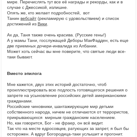
мире. Перечислять тут все её награды и рекорды, как и в
случае с Джессикой, излишне.
Опять же, кто желает подробностей, вот
Танин
вебсайт
(рекламирую с удовольствием) и список
достижений из
Вики
.
Ах да, Таня также очень красива. (Русские гены!)
А у мамы Тани, госслужащей Деборы МакФадден, есть еще
две приемных дочери-инвалида из Албании.
Может хоть сейчас вы мне поверите, что святые люди все-
таки бывают.
Вместо эпилога
Мне кажется, двух этих историй достаточно, чтоб
проиллюстрировать всю подлость готовящегося решения о
запрете на усыновление российских детей американскими
гражданами.
Российские чиновники, шантажирующие мир детьми
собственного народа, ничем не отличаются от террористов,
прикрывающихся мирным гражданским населением.
Но, как говорится, Бог - не фраер, он всё видит.
Так что на месте едросовцев, ратующих за запрет, я был бы
осторожен. А вдруг Богородица-таки услышит и прогонит.