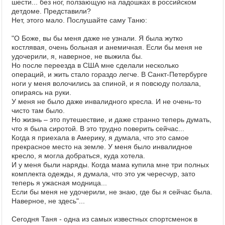
шести... без ног, ползающую на ладошках в российском
детдоме. Представили?
Нет, этого мало. Послушайте саму Таню:
"
О Боже, вы бы меня даже не узнали. Я была жутко
костлявая, очень больная и анемичная. Если бы меня не
удочерили, я, наверное, не выжила бы.
Но после переезда в США мне сделали несколько
операций, и жить стало гораздо легче. В Санкт-Петербурге
ноги у меня волочились за спиной, и я повсюду ползала,
опираясь на руки.
У меня не было даже инвалидного кресла. И не очень-то
чисто там было.
Но жизнь – это путешествие, и даже странно теперь думать,
что я была сиротой. В это трудно поверить сейчас...
Когда я приехала в Америку, я думала, что это самое
прекрасное место на земле. У меня было инвалидное
кресло, я могла добраться, куда хотела.
И у меня были наряды. Когда мама купила мне три полных
комплекта одежды, я думала, что это уж чересчур, зато
теперь я ужасная модница...
Если бы меня не удочерили, не знаю, где бы я сейчас была.
Наверное, не здесь"...
Сегодня Таня - одна из самых известных спортсменок в