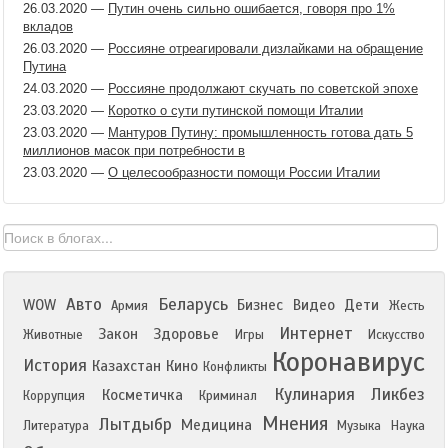
26.03.2020
—
Путин очень сильно ошибается, говоря про 1%
вкладов
26.03.2020
—
Россияне отреагировали дизлайками на обращение
Путина
24.03.2020
—
Россияне продолжают скучать по советской эпохе
23.03.2020
—
Коротко о сути путинской помощи Италии
23.03.2020
—
Мантуров Путину: промышленность готова дать 5
миллионов масок при потребности в
23.03.2020
—
О целесообразности помощи России Италии
Авто
Беларусь
WOW
Бизнес
Видео
Дети
Армия
Жесть
Интернет
Закон
Здоровье
Животные
Игры
Искусство
Коронавирус
История
Казахстан
Кино
Конфликты
Кулинария
Ликбез
Косметичка
Коррупция
Криминал
Мнения
Лытдыбр
Медицина
Литература
Музыка
Наука