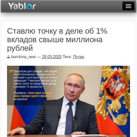
Разместить статью
Войти
Ставлю точку в деле об 1%
Неделя
вкладов свыше миллиона
Месяц
рублей
Рейтинги
burckina_new
—
29.03.2020
Теги:
Путин
Архив
Фототоп
Видеотоп