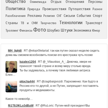
Общество
Отдых
Отношения
Персоны
Олимпиада
Политика
Происшествия
Путешествия
Природа
Разное
Реклама
Сиськи
События
Спорт
Разоблачения
Религия
СНГ
Технологии
Страны
Транспорт
ТВ и СМИ
Творчество
Фото
Штуки
Шоубиз
Экономика
Троллинг
Финансы
Юмор
MH_light8
:
RT @etopr0letariat: так как путин сказал неделю сидеть
дома мы сможем возобновить поиски его крестража чуть позже
luzalex1204
:
RT @_Vitauskas_A_: Девочка, звери не
приносят твоей стране и всему миру столько вреда.
Ты бы задумалась, а почему твоя любимая актриса
Елен…
pitocha444
:
RT @zagibaigvozdi: Пархоменко: Как будто в
Россию кто-то другой, а не Путин, запрещает поставлять
продукты и медикаменты.
Какое-то невообр…
f61T8JlKLo3dBaW
:
RT @RuLoric: Путин-мой президент!Вы