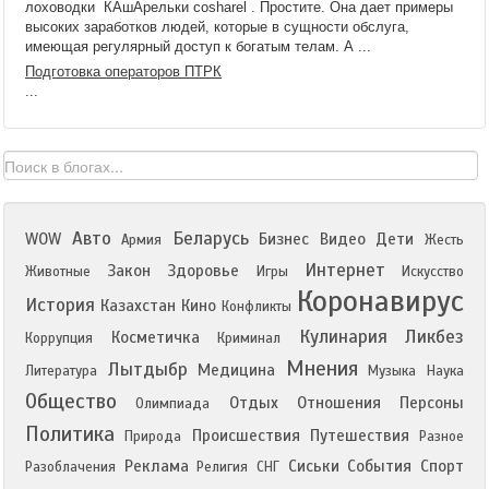
лоховодки КАшАрельки cosharel . Простите. Она дает примеры
высоких заработков людей, которые в сущности обслуга,
имеющая регулярный доступ к богатым телам. А ...
Подготовка операторов ПТРК
...
Авто
Беларусь
WOW
Бизнес
Видео
Дети
Армия
Жесть
Интернет
Закон
Здоровье
Животные
Игры
Искусство
Коронавирус
История
Казахстан
Кино
Конфликты
Кулинария
Ликбез
Косметичка
Коррупция
Криминал
Мнения
Лытдыбр
Медицина
Литература
Музыка
Наука
Общество
Отдых
Отношения
Персоны
Олимпиада
Политика
Происшествия
Путешествия
Природа
Разное
Реклама
Сиськи
События
Спорт
Разоблачения
Религия
СНГ