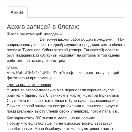
Архив
Архив записей в блогах:
Школа работающей молодёжи.
Вечерняя школа работающей молодёжи. По-
современному говоря, градообразующим предприятием рабочего
посёлка Тимашево Куйбышевской (теперь Самарской) области
был Тимашевский сахарный комбинат, на котором в три смены
работало, по- моему, около трёх ...
Опрос
View Poll: #1548434UPD. "Фото?граф — человек, получающий
фотографии при помощи ...
Третья волна уже вовсю
У меня во второй половине мая переболели коронавирусом
родители (привились Спутником в марте) и сестра (привилась
Спутником в январе, как только в Туле началась вакцинация).
Причем первой заболела сестра (очевидно, принесла вирус с
показательных выступлений своих учеников), потом папа и в ...
Как заработать 200 тысяч в месяц, но не больше
Потому что если больше, то не сможешь воспользоваться
заработанным. Меня бомбануло от манипулятивного поста