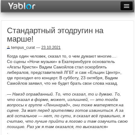
Разместить статью
Войти
Стандартный этодругин на
Неделя
марше!
Месяц
tempus_curat
—
23.10.2021
Рейтинги
Когда один человек, сказал то, о чем думают многие....
Со сцены «Ночи музыки» в Екатеринбурге основатель
Архив
«Агаты Кристи» Вадим Самойлов стал оскорблять
либералов, представителей ЛГБТ и сам «Ельцин Центр»,
где проходил его концерт. В субботу, 23 октября, Вадим
Фототоп
Самойлов заявил, что не будет брать свои слова назад.
Видеотоп
—
Наезд оправданный. То, что сказал, то и думаю. То,
что сказал в форме, может, излишней, — это тогда
вопросы к группе «Ленинград», они тоже матерятся на
сцене. За мат перед зрителями готов извиниться. А за
всё остальное — нет, по сути, я сказал всё правильно, я
считаю, что лучше прийти в логово и там озвучить свою
позицию. Раз уж я там оказался, то высказался»
.